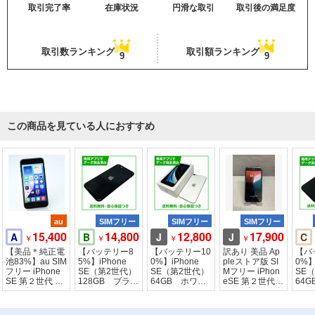
取引完了率
在庫状況
円滑な取引
取引後の満足度
取引数ランキング
取引額ランキング
9
9
この商品を見ている人におすすめ
au
SIMフリー
SIMフリー
SIMフリー
15,400
14,800
12,800
17,900
A
B
J
J
C
￥
￥
￥
￥
【美品＊純正電
【バッテリー8
【バッテリー10
訳あり 美品 Ap
【バ
池83%】au SIM
5%】iPhone
0%】iPhone
pleストア版 SI
0%】
フリー iPhone
SE（第2世代）
SE（第2世代）
Mフリー iPhon
SE
SE 第２世代 64
128GB ブラッ
64GB ホワイ
eSE 第２世代 6
64
GB ブラック
ク SIMフリ
ト SIMフリ
4GB ブラック色
ク 
ー ドコモ版
ー ドコモ版
ー 