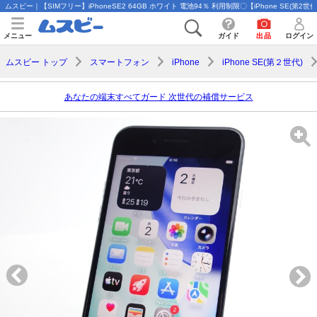
ムスビー｜【SIMフリー】iPhoneSE2 64GB ホワイト 電池94％ 利用制限〇【iPhone SE(第2世
メニュー
ガイド
出品
ログイン
ムスビー トップ
スマートフォン
iPhone
iPhone SE(第２世代)
あなたの端末すべてガード 次世代の補償サービス