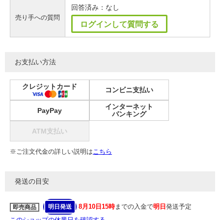
回答済み：なし
売り手への質問
ログインして質問する
お支払い方法
クレジットカード
コンビニ支払い
インターネット
PayPay
バンキング
ATM支払い
※ご注文代金の詳しい説明は
こちら
発送の目安
8月10日15時
までの入金で
明日
発送予定
明日発送
即売商品
このショップの休業日を確認する