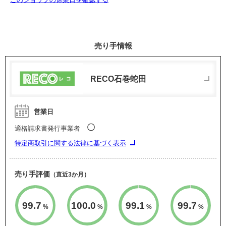
売り手情報
RECO石巻蛇田
営業日
〇
適格請求書発行事業者
特定商取引に関する法律に基づく表示
売り手評価
（直近3か月）
99.7
100.0
99.1
99.7
%
%
%
%