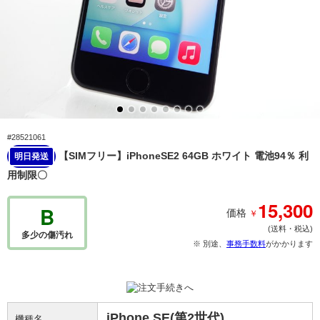
#28521061
【SIMフリー】iPhoneSE2 64GB ホワイト 電池94％ 利
明日発送
用制限〇
15,300
B
￥
価格
(送料・税込)
多少の傷汚れ
※ 別途、
事務手数料
がかかります
iPhone SE(第2世代)
機種名