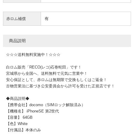
有
赤ロム補償
商品説明
☆☆☆送料無料実施中！☆☆☆
白ロム販売「RECO(レコ)石巻蛇田」です！
宮城県から全国へ、送料無料で元気に営業中！
安心保証として、赤ロムは無期限で交換もしくはご返金！
古物営業法に基づき公安委員会から許可を受けた正規店です！
◆商品説明◆
【携帯会社】docomo（SIMロック解除済み）
【機種名】 iPhoneSE 第2世代
【容量】 64GB
【色】White
【付属品】本体のみ