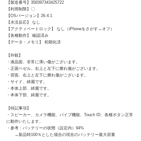
【製造番号】358397343425722
【利用制限】〇
【OSバージョン】26.4.1
【水没反応】 なし
【アクティベートロック】 なし（iPhoneをさがす→オフ）
【各種動作】 確認済み
【データ・メモリ】 初期化済
【外観】
・液晶面、非常に薄い傷がございます。
・正面ベゼル、右上と左下に擦れ傷がございます。
・背面、右上と左下に擦れ傷がございます。
・サイド、綺麗です。
・本体上部、綺麗です。
・本体下部、綺麗です。
【特記事項】
・スピーカー、カメラ機能、バイブ機能、Touch ID、各種ボタン正常
に動作いたします。
・参考：バッテリーの状態（設定内）94%
→新品時100％とした場合の現在のバッテリー最大容量