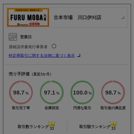
古本市場 川口伊刈店
営業日
〇
適格請求書発行事業者
特定商取引に関する法律に基づく表示
売り手評価
（直近3か月）
98.7
97.1
100.0
98.7
%
%
%
%
取引完了率
在庫状況
円滑な取引
取引後の満足度
取引数ランキング
取引額ランキング
33
33