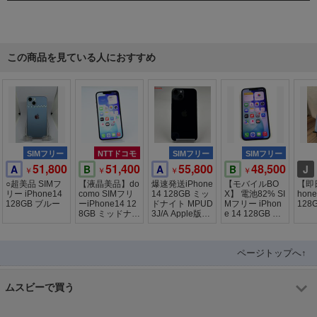
この商品を見ている人におすすめ
SIMフリー
NTTドコモ
SIMフリー
SIMフリー
51,800
51,400
55,800
48,500
A
B
A
B
J
￥
￥
￥
￥
○超美品 SIMフ
【液晶美品】do
爆速発送iPhone
【モバイルBO
【即
リー iPhone14
como SIMフリ
14 128GB ミッ
X】 電池82% SI
hon
128GB ブルー
ーiPhone14 12
ドナイト MPUD
Mフリー iPhon
128
8GB ミッドナイ
3J/A Apple版SI
e 14 128GB ミ
ト
Mフリー
ッドナイト
ページトップへ↑
ムスビーで買う