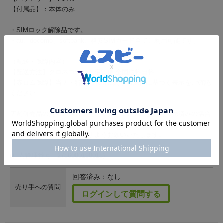
【付属品】：本体のみ
・SIMロック解除品です。
・au、docomo、softbank、格安SIMカード全てご利用可能です。
（配送・保障内容）
【配送方法】クロネコヤマト宅急便 全国送料無料
【赤ロム保障】当店・特定商取引に関する法律に基づく表示をご確認
ください
店舗併売品のためご購入いただくタイミングによって販売済みの場合
がございます。
その際はご容赦いただきますようお願いいたします。
(社内管理番号：2786080198018)
回答済み：なし
売り手への質問
ログインして質問する