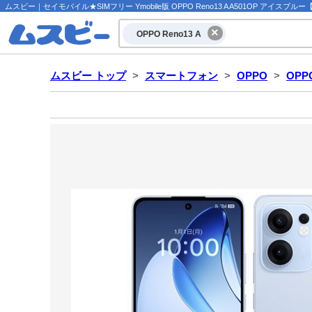
ムスビー｜セイモバイル★SIMフリー Ymobile版 OPPO Reno13 A A501OP アイスブルー【OPPO
OPPO Reno13 A
ムスビー トップ
>
スマートフォン
>
OPPO
>
OPPO