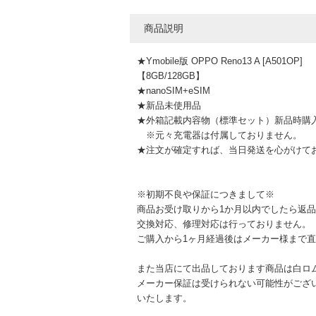
商品説明
★Ymobile版 OPPO Reno13 A [A501OP]
【8GB/128GB】
★nanoSIM+eSIM
★新品未使用品
★外箱記載内容物（標準セット）新品時購
※元々充電器は付属しておりません。
★注文が確定すれば、当日発送を心が
※初期不良や保証につきまして※
商品お受け取りから1か月以内でしたら返
交換対応、修理対応は行っておりません。
ご購入から1ヶ月経過後はメーカー様まで
また当店にて出品しております商品は白ロ
メーカー保証は受けられない可能性がござ
いたします。