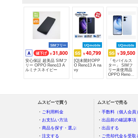
SIMフリー
UQmobile
UQmobile
31,800
40,799
39,500
A
SS
SS
￥
￥
￥
安心保証 超美品 SIMフ
[Q]未開封OPP
「モバイルス
リー OPPO Reno13 A
O Reno13 A na
ター」 SIMフ
ルミナスネイビー
vy
リー未使用品
OPPO Reno13
A Blue OPG05
ムスビーで買う
ムスビーで売る
ご利用料金
手数料（個人会員
お支払い方法
出品前の確認事項
商品を探す・選ぶ
出品する
注文する
ご売却代金を受取