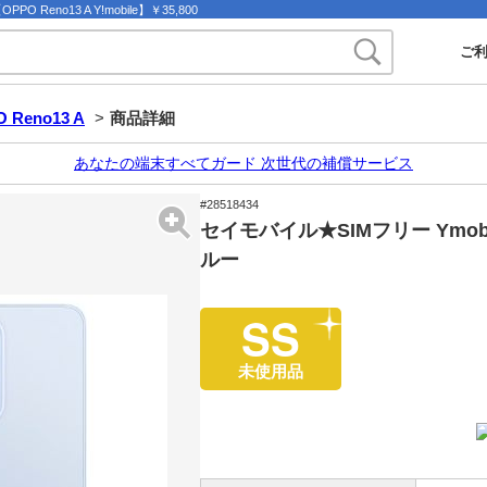
 Reno13 A Y!mobile】￥35,800
ご
 Reno13 A
>
商品詳細
あなたの端末すべてガード 次世代の補償サービス
#28518434
セイモバイル★SIMフリー Ymobile
ルー
SS
未使用品