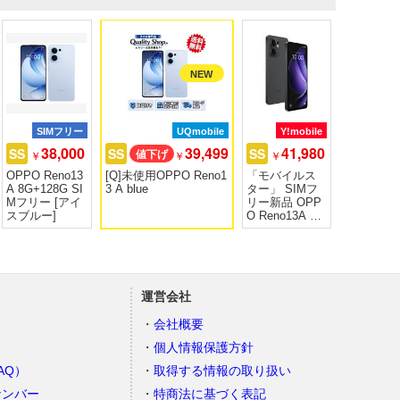
SIMフリー
UQmobile
Y!mobile
38,000
39,499
41,980
SS
SS
SS
￥
￥
￥
OPPO Reno13
[Q]未使用OPPO Reno1
「モバイルス
A 8G+128G SI
3 A blue
ター」 SIMフ
Mフリー [アイ
リー新品 OPP
スブルー]
O Reno13A チ
ャコールグレ
ー A501OP
運営会社
会社概要
個人情報保護方針
AQ）
取得する情報の取り扱い
ナンバー
特商法に基づく表記