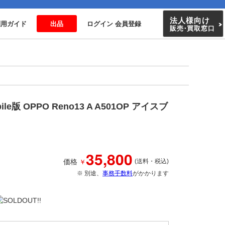
法人様向け
利用ガイド
出品
ログイン 会員登録
販売
・
買取窓口
版 OPPO Reno13 A A501OP アイスブ
35,800
￥
価格
(送料・税込)
※ 別途、
事務手数料
がかかります