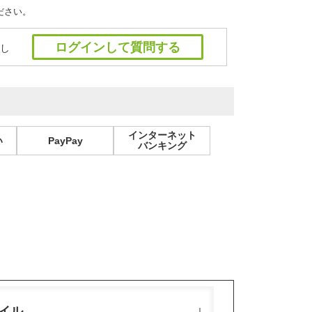
ださい。
ログインして質問する
し
インターネット
い
PayPay
バンキング
イル