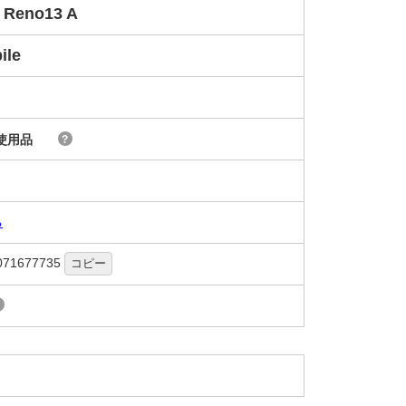
 Reno13 A
ile
使用品
?
る
071677735
コピー
?