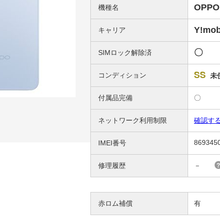
OPPO
機種名
Y!mob
キャリア
〇
SIMロック解除済
SS
コンディション
未
付属品完備
〇
ネットワーク利用制限
確認す
869345
IMEI番号
修理履歴
－
赤ロム補償
有