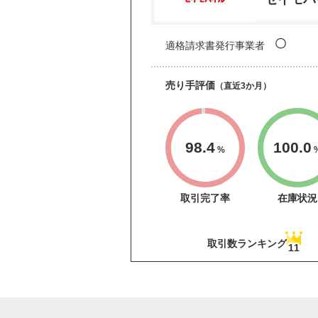
〇
適格請求書発行事業者
売り手評価
（直近3か月）
98.4
100.0
%
取引完了率
在庫状況
取引数ランキング
11