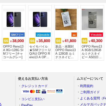
SIMフリー
UQmobile
au
Y!mobile
38,000
35,800
41,800
40,300
SS
SS
SS
SS
￥
￥
￥
￥
OPPO Reno13
セイモバイル
新品・未開封
OPPO Reno13
A 8G+128G SI
★SIMフリー U
OPPO Reno13
A 8GB/128GB
Mフリー [チャ
Q/AU OPPO R
A 128GB ルミ
ルミナスネイ
コールグレー]
eno13 A OPG0
ナスネイビー
ビー A501OP
5 ルミナスネイ
国内版 SIMフ
Y!mobile版S
ビー
リー送料無料
使えるお支払い方法
ムスビーについて
）
クレジットカード
利用規約
ご利用ガイド
よくある質問（F
コンビニ支払い
る
メルマガバック
PayPay