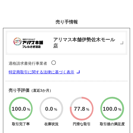
売り手情報
アリマス本舗伊勢佐木モール
店
〇
適格請求書発行事業者
特定商取引に関する法律に基づく表示
売り手評価
（直近3か月）
100.0
0.0
77.8
100.0
%
%
%
%
取引完了率
在庫状況
円滑な取引
取引後の満足度