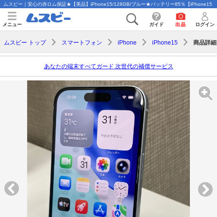
ムスビー｜安心の赤ロム保証★【美品】iPhone15/128GB/ブルー★バッテリー85％【iPhone15 N
メニュー
ガイド
出品
ログイン
商品詳細
ムスビー トップ
スマートフォン
iPhone
iPhone15
あなたの端末すべてガード 次世代の補償サービス