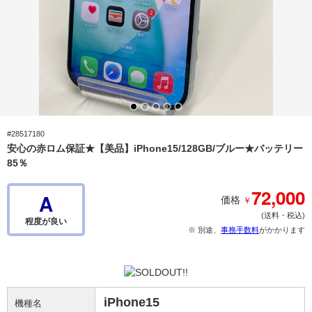
#28517180
安心の赤ロム保証★【美品】iPhone15/128GB/ブルー★バッテリー
85％
72,000
A
￥
価格
(送料・税込)
程度が良い
※ 別途、
事務手数料
がかかります
iPhone15
機種名