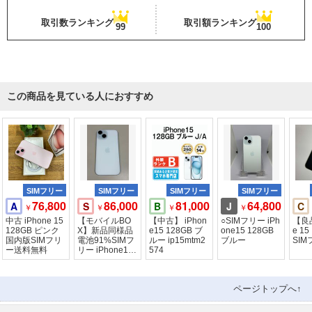
取引数ランキング
取引額ランキング
99
100
この商品を見ている人におすすめ
SIMフリー
SIMフリー
SIMフリー
SIMフリー
76,800
86,000
81,000
64,800
A
S
B
J
C
￥
￥
￥
￥
中古 iPhone 15
【モバイルBO
【中古】 iPhon
○SIMフリー iPh
【良品
128GB ピンク
X】新品同様品
e15 128GB ブ
one15 128GB
e 1
国内版SIMフリ
電池91%SIMフ
ルー ip15mtm2
ブルー
SI
ー送料無料
リー iPhone15
574
128GB
ページトップへ↑