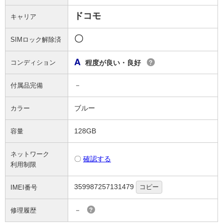
ドコモ
キャリア
〇
SIMロック解除済
A
コンディション
程度が良い・良好
?
－
付属品完備
ブルー
カラー
128GB
容量
ネットワーク
〇
確認する
利用制限
359987257131479
コピー
IMEI番号
－
修理履歴
?