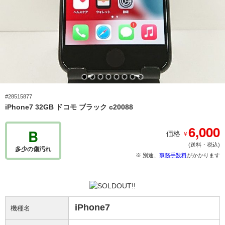
#28515877
iPhone7 32GB ドコモ ブラック c20088
6,000
B
￥
価格
(送料・税込)
多少の傷汚れ
※ 別途、
事務手数料
がかかります
iPhone7
機種名