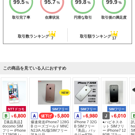
99.5
95.7
99.8
99.9
%
%
%
%
取引完了率
在庫状況
円滑な取引
取引後の満足度
取引数ランキング
取引額ランキング
7
17
この商品を見ている人におすすめ
NTTドコモ
SIMフリー
SIMフリー
SIMフリー
6,800
5,800
6,980
6,010
B
A
A
J
￥
￥
￥
￥
【液晶美品】
爆速発送iPhone7 128G
iPhone 7 32G
●ハピネスネ
訳
docomo SIM
B ローズゴールド MNC
B SIMフリー
ット SIMフリ
ho
フリー iPhone
N2J/A AU版SIMフリー
『美品』バッ
ー iPhone7 12
S
7 128GB レッ
訳あり品
テリー82%以
8GB ブラック
除