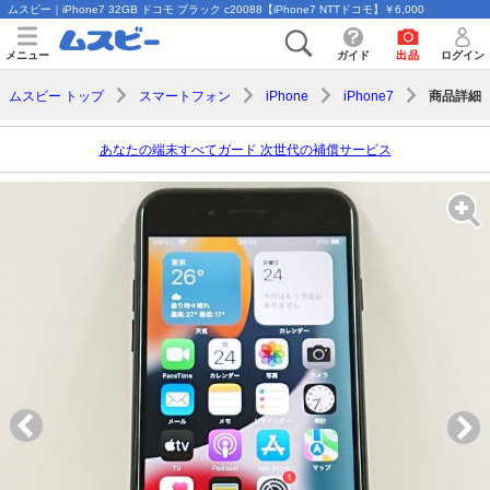
ムスビー｜iPhone7 32GB ドコモ ブラック c20088【iPhone7 NTTドコモ】￥6,000
メニュー
ガイド
出品
ログイン
商品詳細
ムスビー トップ
スマートフォン
iPhone
iPhone7
あなたの端末すべてガード 次世代の補償サービス