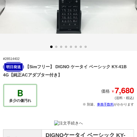
#28514402
【Simフリー】 DIGNO ケータイ ベーシック KY-41B
明日発送
4G【純正ACアダプター付き】
7,680
B
￥
価格
(送料・税込)
多少の傷汚れ
※ 別途、
事務手数料
がかかります
DIGNOケータイ ベーシック KY-