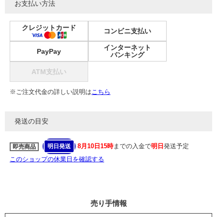
お支払い方法
クレジットカード
コンビニ支払い
インターネット
PayPay
バンキング
ATM支払い
※ご注文代金の詳しい説明は
こちら
発送の目安
8月10日15時
までの入金で
明日
発送予定
明日発送
即売商品
このショップの休業日を確認する
売り手情報