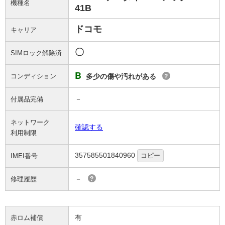
機種名
41B
ドコモ
キャリア
〇
SIMロック解除済
B
コンディション
多少の傷や汚れがある
?
－
付属品完備
ネットワーク
確認する
利用制限
357585501840960
コピー
IMEI番号
－
修理履歴
?
有
赤ロム補償