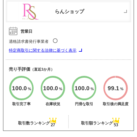
らんショップ
営業日
〇
適格請求書発行事業者
特定商取引に関する法律に基づく表示
売り手評価
（直近3か月）
100.0
100.0
100.0
99.1
%
%
%
%
取引完了率
在庫状況
円滑な取引
取引後の満足度
取引数ランキング
取引額ランキング
27
53