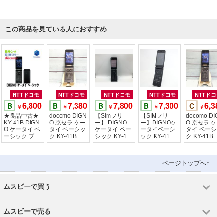
この商品を見ている人におすすめ
NTTドコモ
NTTドコモ
NTTドコモ
NTTドコモ
NTTドコ
6,800
7,380
7,800
7,300
6,3
B
B
B
B
C
￥
￥
￥
￥
￥
★良品中古★
docomo DIGN
【Simフリ
【SIMフリ
docomo DI
KY-41B DIGN
O 京セラ ケー
ー】 DIGNO
ー】DIGNOケ
O 京セラ 
O ケータイ ベ
タイ ベーシッ
ケータイ ベー
ータイベーシ
タイ ベー
ーシック ブラ
ク KY-41B ブ
シック KY-41
ック KY-41B
ク KY-41B 
ック 274673-
ラック 480
B 4G【純正
ブラック カメ
ラック 677
ACアダプター
ラ無ガラケー
付き】
ページトップへ↑
ムスビーで買う
ムスビーで売る