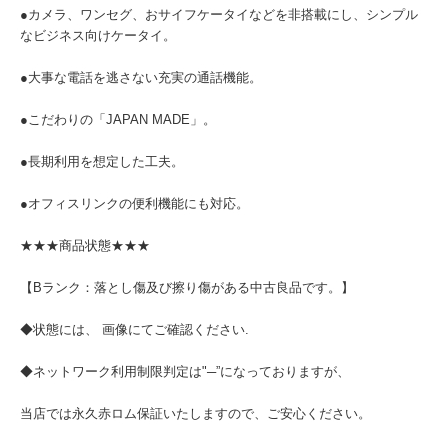
●カメラ、ワンセグ、おサイフケータイなどを非搭載にし、シンプル
なビジネス向けケータイ。
●大事な電話を逃さない充実の通話機能。
●こだわりの「JAPAN MADE」。
●長期利用を想定した工夫。
●オフィスリンクの便利機能にも対応。
★★★商品状態★★★
【Bランク：落とし傷及び擦り傷がある中古良品です。】
◆状態には、 画像にてご確認ください.
◆ネットワーク利用制限判定は"─”になっておりますが、
当店では永久赤ロム保証いたしますので、ご安心ください。