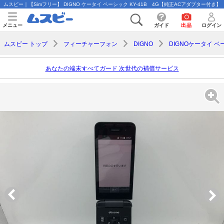
ムスビー｜【Simフリー】 DIGNO ケータイ ベーシック KY-41B 4G【純正ACアダプター付き】【DI
メニュー
ガイド
出品
ログイン
ムスビー トップ
フィーチャーフォン
DIGNO
DIGNOケータイ ベ
あなたの端末すべてガード 次世代の補償サービス