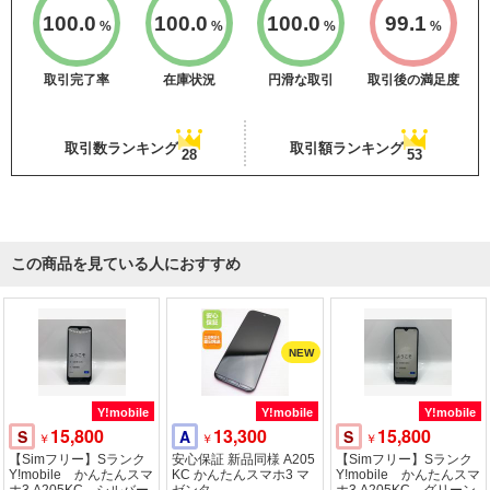
100.0
100.0
100.0
99.1
%
%
%
%
取引完了率
在庫状況
円滑な取引
取引後の満足度
取引数ランキング
取引額ランキング
28
53
この商品を見ている人におすすめ
Y!mobile
Y!mobile
Y!mobile
15,800
13,300
15,800
S
A
S
￥
￥
￥
【Simフリー】Sランク
安心保証 新品同様 A205
【Simフリー】Sランク
Y!mobile かんたんスマ
KC かんたんスマホ3 マ
Y!mobile かんたんスマ