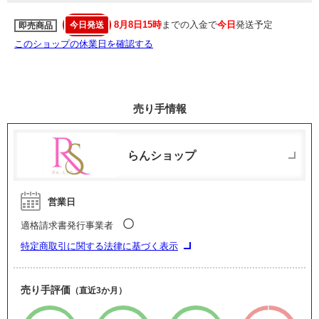
8月8日15時
までの入金で
今日
発送予定
今日発送
即売商品
このショップの休業日を確認する
売り手情報
らんショップ
営業日
〇
適格請求書発行事業者
特定商取引に関する法律に基づく表示
売り手評価
（直近3か月）