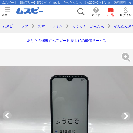
ムスビー｜【Simフリー】Sランク Y!mobile かんたんスマホ3 A205KCマゼンタ----送料無料【かんた
メニュー
ガイド
出品
ログイン
ムスビー トップ
スマートフォン
らくらく・かんたん
かんたんス
あなたの端末すべてガード 次世代の補償サービス