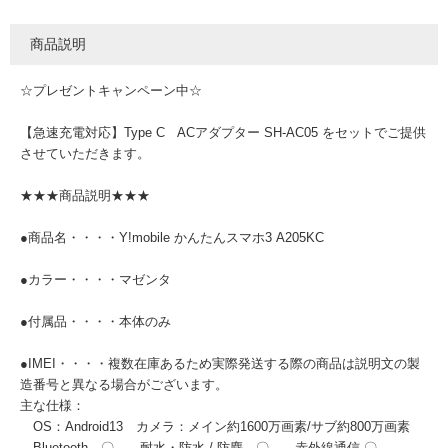
商品説明
☆プレゼントキャンペーン中☆
【急速充電対応】Type C ACアダプター SH-AC05 をセットでご提供
させていただきます。
★★★商品説明★★★
●商品名・・・・Y!mobile かんたんスマホ3 A205KC
●カラー・・・・マゼンタ
●付属品・・・・本体のみ
●IMEI・・・・複数在庫あるため実際発送する際の商品は説明文の製
造番号と異なる場合がございます。
主な仕様：
OS：Android13 カメラ：メイン約1600万画素/サブ約800万画素
Bluetooth 〇 耐水・防水 / 防塵 〇 赤外線通信 〇