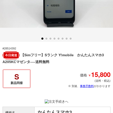
#28514392
【Simフリー】Sランク Y!mobile かんたんスマホ3
今日発送
A205KCマゼンタ----送料無料
15,800
S
￥
価格
(送料・税込)
新品同様
※ 別途、
事務手数料
がかかります
かんたんスマホ3
機種名