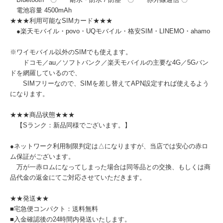
電池容量 4500mAh
★★★利用可能なSIMカード★★★
●楽天モバイル・povo・UQモバイル・格安SIM・LINEMO・ahamo
※ワイモバイル以外のSIMでも使えます。
ドコモ／au／ソフトバンク／楽天モバイルの主要な4G／5Gバン
ドを網羅しているので、
SIMフリーなので、SIMを差し替えてAPN設定すれば使えるよう
になります。
★★★商品状態★★★
【Sランク：新品同様でございます。】
●ネットワーク利用制限判定は△になりますが、当店では安心の赤ロ
ム保証がございます。
万が一赤ロムになってしまった場合は同等品との交換、もしくは商
品代金の返金にてご対応させていただきます。
★★発送★★
■宅急便コンパクト：送料無料
■入金確認後の24時間内発送いたします。