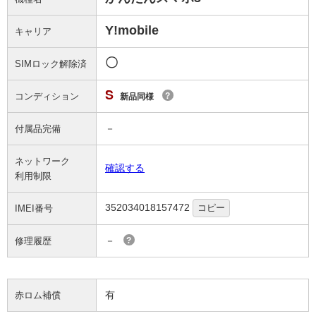
Y!mobile
キャリア
〇
SIMロック解除済
S
コンディション
?
新品同様
－
付属品完備
ネットワーク
確認する
利用制限
352034018157472
コピー
IMEI番号
－
修理履歴
?
有
赤ロム補償