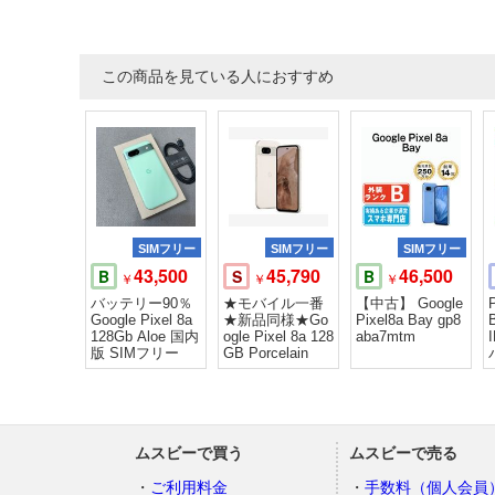
この商品を見ている人におすすめ
SIMフリー
SIMフリー
SIMフリー
43,500
45,790
46,500
B
S
B
￥
￥
￥
バッテリー90％
★モバイル一番
【中古】 Google
Google Pixel 8a
★新品同様★Go
Pixel8a Bay gp8
128Gb Aloe 国内
ogle Pixel 8a 128
aba7mtm
版 SIMフリー
GB Porcelain
ムスビーで買う
ムスビーで売る
ご利用料金
手数料（個人会員