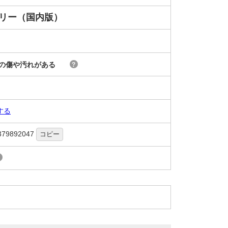
フリー（国内版）
の傷や汚れがある
?
する
379892047
コピー
?