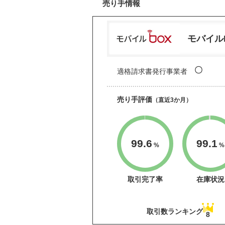
売り手情報
モバイル
〇
適格請求書発行事業者
売り手評価
（直近3か月）
99.6
99.1
%
%
取引完了率
在庫状況
取引数ランキング
8