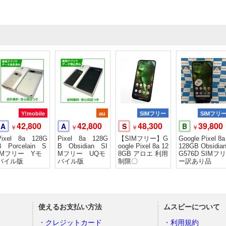
Y!mobile
au
SIMフリー
SIMフリ
42,800
42,800
48,300
39,800
A
A
S
B
￥
￥
￥
￥
Pixel 8a 128G
Pixel 8a 128G
【SIMフリー】G
Google Pixel 8a
B Porcelain S
B Obsidian SI
oogle Pixel 8a 12
128GB Obsidia
IMフリー Yモ
Mフリー UQモ
8GB アロエ 利用
G576D SIMフリ
バイル版
バイル版
制限〇
ー訳あり品
使えるお支払い方法
ムスビーについて
）
クレジットカード
利用規約