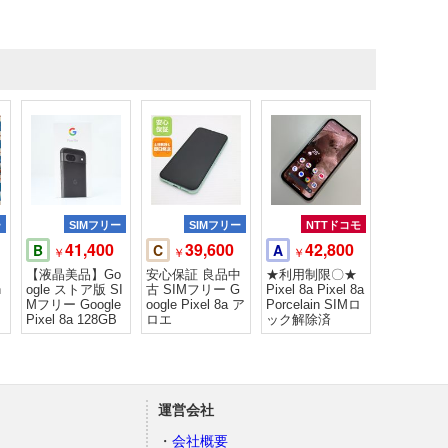
ー
SIMフリー
SIMフリー
NTTドコモ
41,400
39,600
42,800
B
C
A
￥
￥
￥
【液晶美品】Go
安心保証 良品中
★利用制限〇★
n
ogle ストア版 SI
古 SIMフリー G
Pixel 8a Pixel 8a
Mフリー Google
oogle Pixel 8a ア
Porcelain SIMロ
Pixel 8a 128GB
ロエ
ック解除済
運営会社
会社概要