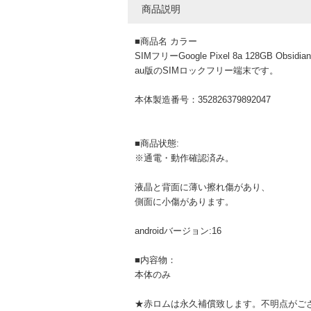
商品説明
■商品名 カラー
SIMフリーGoogle Pixel 8a 128GB Obsidian
au版のSIMロックフリー端末です。
本体製造番号：352826379892047
■商品状態:
※通電・動作確認済み。
液晶と背面に薄い擦れ傷があり、
側面に小傷があります。
androidバージョン:16
■内容物：
本体のみ
★赤ロムは永久補償致します。不明点がご