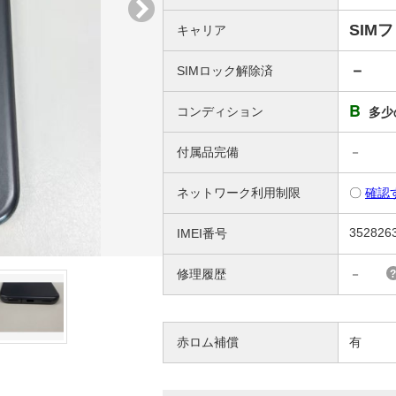
SIM
キャリア
－
SIMロック解除済
B
コンディション
多少
付属品完備
－
ネットワーク利用制限
〇
確認
352826
IMEI番号
修理履歴
－
赤ロム補償
有