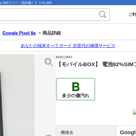
l 8a SIMフリー（国内版）】￥41,000
ご
>
Google Pixel 8a
>
商品詳細
あなたの端末すべてガード 次世代の補償サービス
#28513843
【モバイルBOX】 電池92%SIMフリー 
B
多少の傷汚れ
Googl
機種名