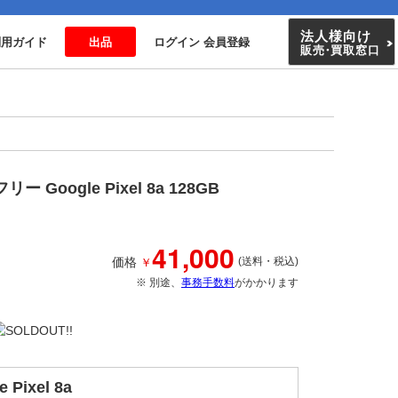
法人様向け
利用ガイド
出品
ログイン 会員登録
販売
・
買取窓口
Google Pixel 8a 128GB
41,000
￥
価格
(送料・税込)
※ 別途、
事務手数料
がかかります
e Pixel 8a