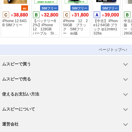
au
SIMフリー
SIMフリー
SIMフリー
38,880
32,800
31,800
39,000
C
B
C
A
B
￥
￥
￥
￥
iPhone 12 64G
【バッテリー8
iPhone 12 2
【中古】 iPhon
中古
B SIMフリー
2%】iPhone
56GB ブラッ
e12 64GB ブラ
版 
12 128GB
ク SIMフリ
ック ip12mtm1
ー iP
パープル SIM
ー au版
328a
28G
フリー
ページトップへ↑
ムスビーで買う
ムスビーで売る
使えるお支払い方法
ムスビーについて
運営会社