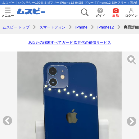
ムスビー｜○バッテリー100% SIMフリー iPhone12 64GB ブルー【iPhone12 SIMフリー（国内版
メニュー
ガイド
出品
ログイン
商品詳細
ムスビー トップ
スマートフォン
iPhone
iPhone12
あなたの端末すべてガード 次世代の補償サービス