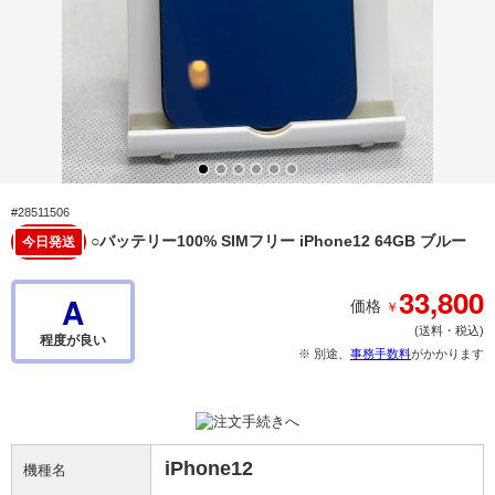
#28511506
○バッテリー100% SIMフリー iPhone12 64GB ブルー
今日発送
33,800
A
￥
価格
(送料・税込)
程度が良い
※ 別途、
事務手数料
がかかります
iPhone12
機種名