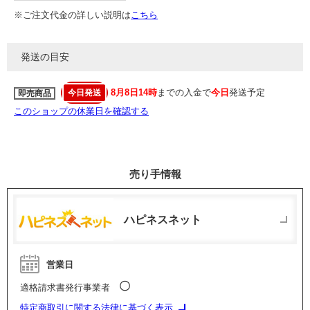
※ご注文代金の詳しい説明は
こちら
発送の目安
8月8日14時
までの入金で
今日
発送予定
今日発送
即売商品
このショップの休業日を確認する
売り手情報
ハピネスネット
営業日
〇
適格請求書発行事業者
特定商取引に関する法律に基づく表示