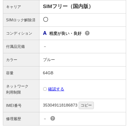
SIMフリー（国内版）
キャリア
〇
SIMロック解除済
A
コンディション
程度が良い・良好
?
－
付属品完備
ブルー
カラー
64GB
容量
ネットワーク
〇
確認する
利用制限
353049118186873
コピー
IMEI番号
－
修理履歴
?