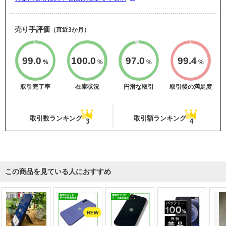
売り手評価
（直近3か月）
99.0
100.0
97.0
99.4
%
%
%
%
取引完了率
在庫状況
円滑な取引
取引後の満足度
取引数ランキング
取引額ランキング
3
4
この商品を見ている人におすすめ