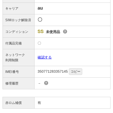
au
キャリア
〇
SIMロック解除済
SS
コンディション
未使用品
?
〇
付属品完備
ネットワーク
確認する
利用制限
350771283357145
コピー
IMEI番号
－
修理履歴
?
有
赤ロム補償