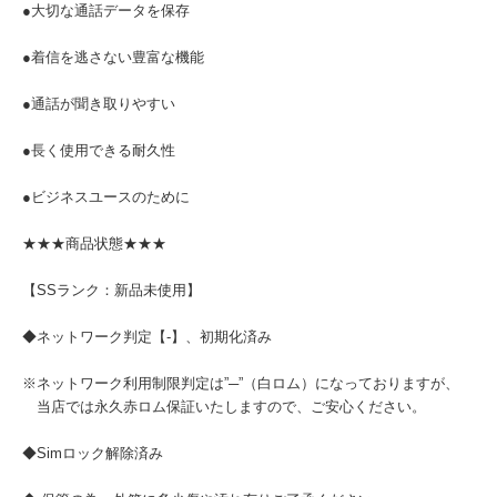
●大切な通話データを保存
●着信を逃さない豊富な機能
●通話が聞き取りやすい
●長く使用できる耐久性
●ビジネスユースのために
★★★商品状態★★★
【SSランク：新品未使用】
◆ネットワーク判定【-】、初期化済み
※ネットワーク利用制限判定は”─”（白ロム）になっておりますが、
当店では永久赤ロム保証いたしますので、ご安心ください。
◆Simロック解除済み