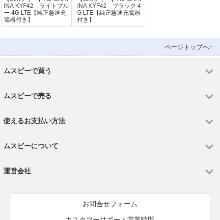
INA KYF42 ライトブル
INA KYF42 ブラック 4
ー 4G LTE【純正急速充
G LTE【純正急速充電器
電器付き】
付き】
ページトップへ↑
ムスビーで買う
ムスビーで売る
使えるお支払い方法
ムスビーについて
運営会社
お問合せフォーム
カスタマーサポート営業時間