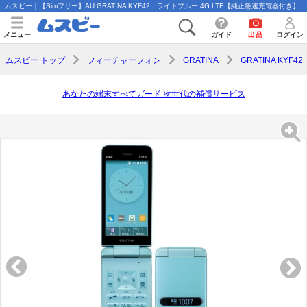
ムスビー｜【Simフリー】AU GRATINA KYF42 ライトブルー 4G LTE【純正急速充電器付き】【GRAT
メニュー
ガイド
出品
ログイン
ムスビー トップ
フィーチャーフォン
GRATINA
GRATINA KYF42
あなたの端末すべてガード 次世代の補償サービス