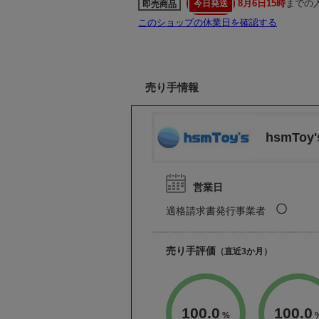
8月6日15時
までの
今日発送
即売商品
このショップの休業日を確認する
売り手情報
hsmToy'
営業日
〇
適格請求書発行事業者
売り手評価
（直近3か月）
100.0
100.0
%