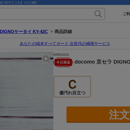
2C NTTドコモ】￥17,980
ご
DIGNOケータイ KY-42C
>
商品詳細
あなたの端末すべてガード 次世代の補償サービス
#28510101
docomo 京セラ DIGN
今日発送
C
傷汚れ目立つ
注文