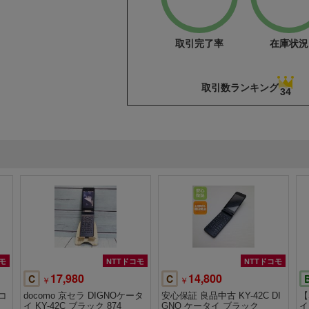
取引完了率
在庫状況
取引数ランキング
34
モ
NTTドコモ
NTTドコモ
17,980
14,800
C
C
￥
￥
ドコ
docomo 京セラ DIGNOケータ
安心保証 良品中古 KY-42C DI
【
イ KY-42C ブラック 874
GNO ケータイ ブラック
イ