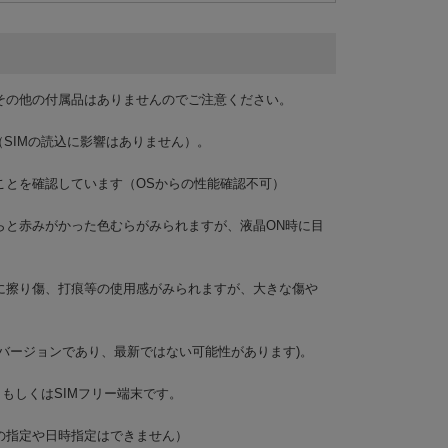
その他の付属品はありませんのでご注意ください。
（SIMの読込に影響はありません）。
ことを確認しています（OSからの性能確認不可）
らと赤みがかった色むらがみられますが、液晶ON時に目
に擦り傷、打痕等の使用感がみられますが、大きな傷や
Sバージョンであり、最新ではない可能性があります)。
、もしくはSIMフリー端末です。
の指定や日時指定はできません）