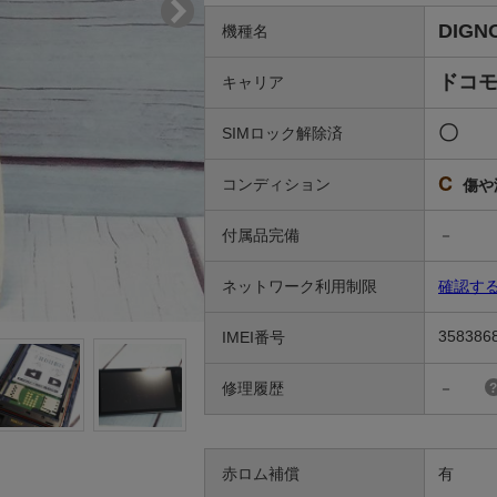
DIGN
機種名
ドコ
キャリア
〇
SIMロック解除済
C
コンディション
傷や
付属品完備
－
ネットワーク利用制限
確認す
358386
IMEI番号
修理履歴
－
赤ロム補償
有