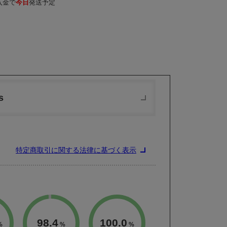
入金で
今日
発送予定
s
特定商取引に関する法律に基づく表示
98.4
100.0
%
%
%