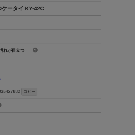
Oケータイ KY-42C
モ
汚れが目立つ
?
る
835427882
コピー
?