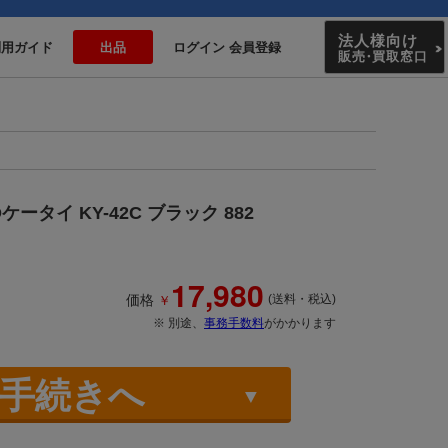
法人様向け
利用ガイド
出品
ログイン 会員登録
販売
・
買取窓口
Oケータイ KY-42C ブラック 882
17,980
￥
価格
(送料・税込)
※ 別途、
事務手数料
がかかります
手続きへ