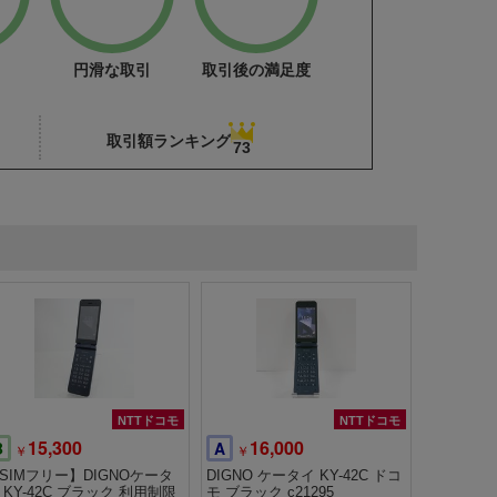
円滑な取引
取引後の満足度
取引額ランキング
73
NTTドコモ
NTTドコモ
15,300
16,000
B
A
￥
￥
SIMフリー】DIGNOケータ
DIGNO ケータイ KY-42C ドコ
 KY-42C ブラック 利用制限
モ ブラック c21295