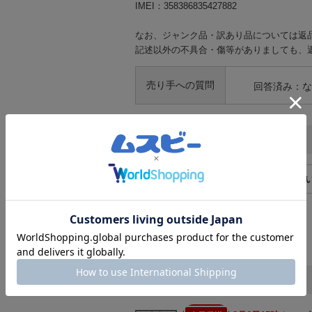
IMEI：358386835427882
なお、ジャンク品・訳あり品については返
記述以外の不具合・傷等がありましても、
売り手への質問
回答済み：な
お支払い方法
クレジットカード
コンビニ支払
ATM支払い
※ご注文代金の詳しい説明は
こちら
発送の目安