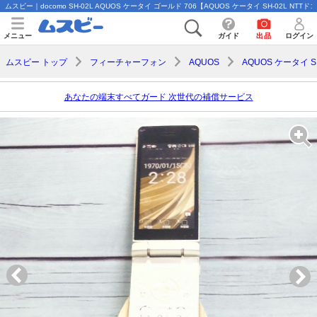
ムスビー｜docomo SH-02L AQUOS ケータイ ゴールド 706【AQUOS ケータイ SH-02L NTTド
メニュー
ガイド
出品
ログイン
ムスビー トップ
フィーチャーフォン
AQUOS
AQUOS ケータイ S
あなたの端末すべてガード 次世代の補償サービス