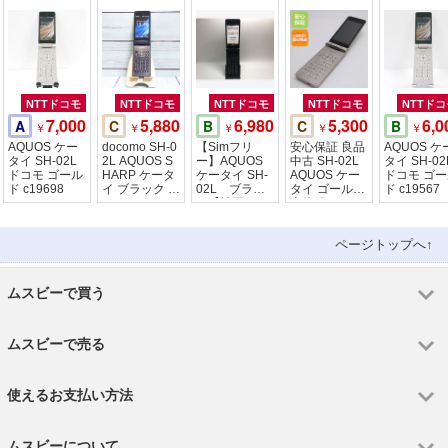
NTTドコモ
NTTドコモ
NTTドコモ
NTTドコモ
NTTドコ
7,000
5,880
6,980
5,300
6,0
A
C
B
C
B
￥
￥
￥
￥
￥
AQUOS ケー
docomo SH-0
【Simフリ
安心保証 良品
AQUOS ケ
タイ SH-02L
2L AQUOS S
ー】AQUOS
中古 SH-02L
タイ SH-02
ドコモ ゴール
HARP ケータ
ケータイ SH-
AQUOS ケー
ドコモ ゴ
ド c19698
イ ブラック 8
02L ブラッ
タイ ゴールド
ド c19567
24
ク【純正ACア
本体 白ロム
ダプター付
き】
ページトップへ↑
ムスビーで買う
ムスビーで売る
使えるお支払い方法
ムスビーについて