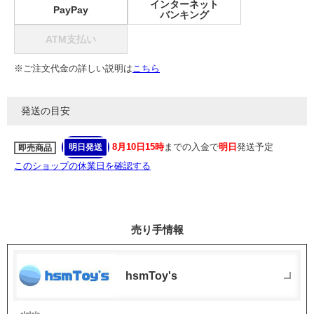
インターネット
PayPay
バンキング
ATM支払い
※ご注文代金の詳しい説明は
こちら
発送の目安
8月10日15時
までの入金で
明日
発送予定
明日発送
即売商品
このショップの休業日を確認する
売り手情報
hsmToy's