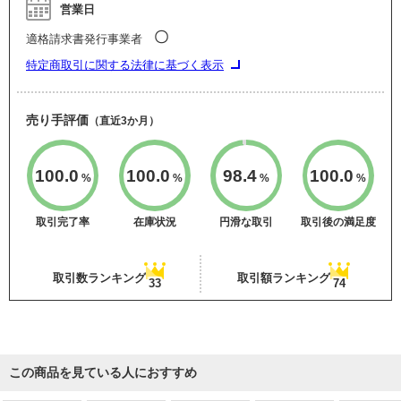
営業日
〇
適格請求書発行事業者
特定商取引に関する法律に基づく表示
売り手評価
（直近3か月）
100.0
100.0
98.4
100.0
%
%
%
%
取引完了率
在庫状況
円滑な取引
取引後の満足度
取引数ランキング
取引額ランキング
33
74
この商品を見ている人におすすめ