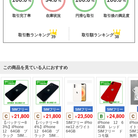
%
%
%
%
取引完了率
在庫状況
円滑な取引
取引後の満足度
取引数ランキング
取引額ランキング
39
38
この商品を見ている人におすすめ
SIMフリー
SIMフリー
SIMフリー
SIMフリー
21,800
21,800
23,500
24,800
C
C
C
B
C
￥
￥
￥
￥
【バッテリー8
【バッテリー8
SIMフリー iPho
iPhone 12 6
iPho
3%】iPhone
4%】iPhone
ne12 ホワイト
4GB レッド
イト 
12 64GB ブ
12 64GB ブ
64GB
SIMフリー ド
SIM
ラック SIMフ
ラック SIMフ
コモ版
無料