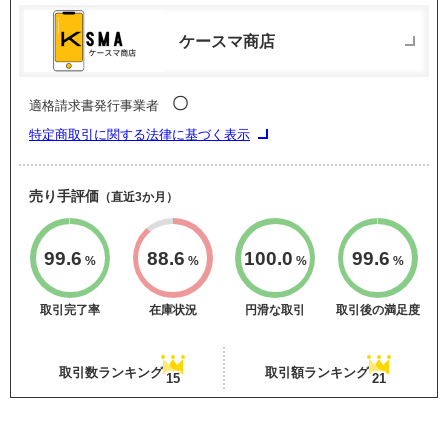
ケースマ商店
〇
適格請求書発行事業者
特定商取引に関する法律に基づく表示
売り手評価
（直近3か月）
99.6
88.6
100.0
99.6
%
%
%
%
取引完了率
在庫状況
円滑な取引
取引後の満足度
取引数ランキング
取引額ランキング
15
21