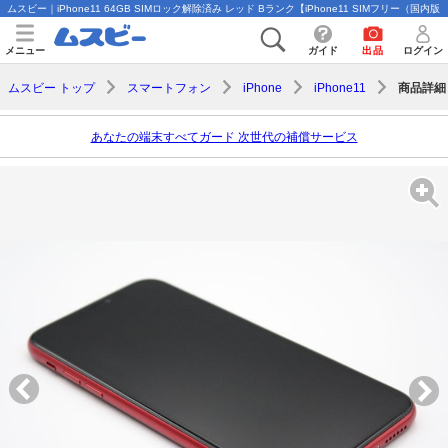
ムスビー｜iPhone11 64GB SIMロック解除済み レッド Bランク【iPhone11 SIMフリー（国内版）
メニュー
ガイド
出品
ログイン
商品詳細
ムスビー トップ
スマートフォン
iPhone
iPhone11
あなたの端末すべてガード 次世代の補償サービス