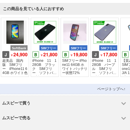
この商品を見ている人におすすめ
SoftBank
SIMフリー
SIMフリー
SIMフリー
24,900
21,800
19,800
17,800
J
B
B
J
B
￥
￥
￥
￥
超美品 国内
iPhone 11 1
SIMフリー iPho
iPhone 11 1
【質
版 SIMフリ
28GB ブラッ
ne11 64GB ホ
28GB パープ
SIM
ー iPhone11 6
ク SIMフリ
ワイト バッテリ
ル SIMフリ
one
4GB ホワイト色
ー ソフトバン
ー状態72%
ー ソフトバン
J/A
ク版
ク版
プル
ページトップへ↑
ムスビーで買う
ムスビーで売る