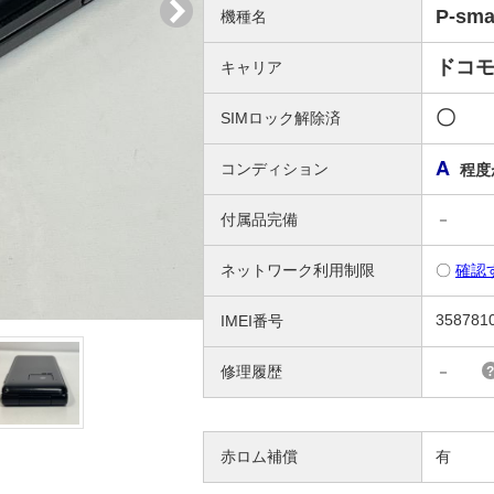
P-sm
機種名
ドコ
キャリア
〇
SIMロック解除済
A
コンディション
程度
付属品完備
－
ネットワーク利用制限
〇
確認
358781
IMEI番号
修理履歴
－
赤ロム補償
有