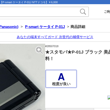
mart ケータイ P-01J NTTドコモ】￥6,000
ご
nasonic)
>
P-smart ケータイ P-01J
>
商品詳細
あなたの端末すべてガード 次世代の補償サービス
#28507018
★スタモバ★P-01J ブラック 美
料！
A
程度が良い