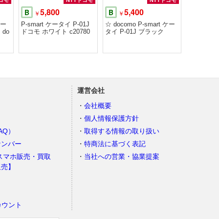
コモ
NTTドコモ
NTTドコモ
5,800
5,400
B
B
￥
￥
ケー
P-smart ケータイ P-01J
☆ docomo P-smart ケー
 do
ドコモ ホワイト c20780
タイ P-01J ブラック
運営会社
会社概要
個人情報保護方針
AQ）
取得する情報の取り扱い
ナンバー
特商法に基づく表記
スマホ販売・買取
当社への営業・協業提案
販売】
カウント