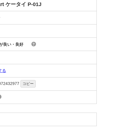
art ケータイ P-01J
モ
が良い・良好
?
する
072432977
コピー
?