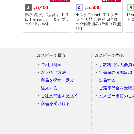
NTTドコモ
NTTドコモ
5,400
5,500
J
A
B
￥
￥
安心保証付 良品中古 P-0
★スタモバ★P-01J ブラ
P-
1J P-smart ケータイ ブラ
ック 美品 〇判定 SIMロ
ドコ
ック 中古本体
ック解除済み 特価 送料無
料！
ムスビーで買う
ムスビーで売る
ご利用料金
手数料（個人会員
お支払い方法
出品前の確認事項
商品を探す・選ぶ
出品する
注文する
ご売却代金を受取
ご注文代金を支払う
ムスビー出店のご
商品を受け取る