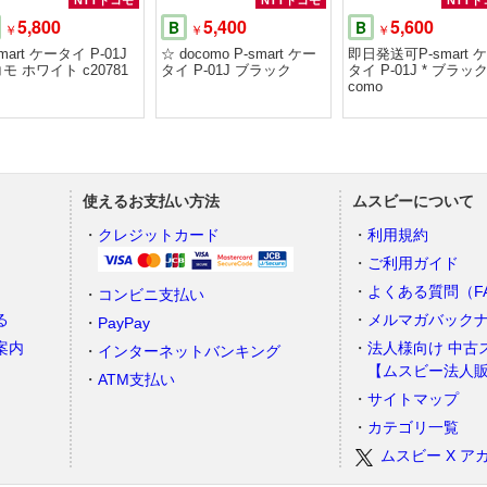
NTTドコモ
NTTドコモ
NTTド
5,800
5,400
5,600
B
B
￥
￥
￥
smart ケータイ P-01J
☆ docomo P-smart ケー
即日発送可P-smart 
モ ホワイト c20781
タイ P-01J ブラック
タイ P-01J * ブラック
como
使えるお支払い方法
ムスビーについて
）
クレジットカード
利用規約
ご利用ガイド
よくある質問（F
コンビニ支払い
る
メルマガバック
PayPay
案内
法人様向け 中古
インターネットバンキング
【ムスビー法人
ATM支払い
サイトマップ
カテゴリ一覧
ムスビー X ア