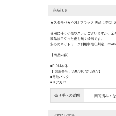
商品説明
★スタモバ★P-01J ブラック 美品 〇判定
使用に伴う小傷やスレがございますが、全
液晶は目立った傷も無く綺麗です。
安心のネットワーク利用制限〇判定、mydo
【商品内容】
■P-01J本体
【 製造番号：358781072432977】
■電池パック
■リアカバー
売り手への質問
回答済み：な
お支払い方法