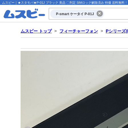
ムスビー｜★スタモバ★P-01J ブラック 美品 〇判定 SIMロック解除済み 特価 送料無料！【P-s
P-smart ケータイ P-01J
ムスビー トップ
>
フィーチャーフォン
>
Pシリーズ(Pa