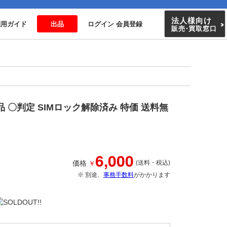
法人様向け
利用ガイド
出品
ログイン 会員登録
販売
・
買取窓口
品 〇判定 SIMロック解除済み 特価 送料無
6,000
￥
価格
(送料・税込)
※ 別途、
事務手数料
がかかります