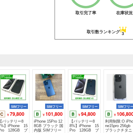
取引完了率
在庫状況
取引数ランキング
3
SIMフリー
SIMフリー
SIMフリー
SIMフリ
79,800
101,800
94,800
106,80
C
B
B
B
￥
￥
￥
￥
【バッテリー8
iPhone 15Pro 12
【バッテリー8
利用制限:O iPh
7%】iPhone 15
8GB ブラック 国
8%】iPhone 15
ne15pro 256gb
Pro 128GB ブ
内版 SIMフリー
Pro 128GB ブ
ブラックチタニ