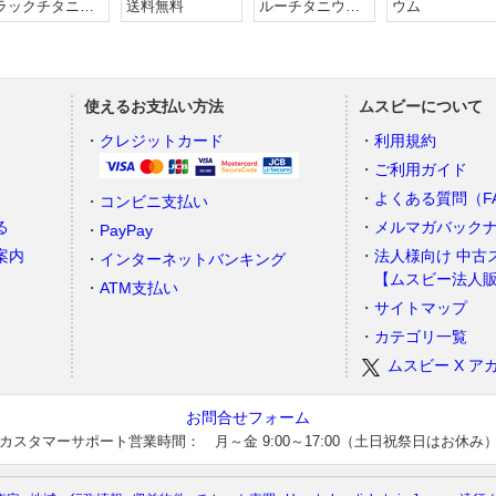
ラックチタニウ
送料無料
ルーチタニウ
ウム
ム SIMフリー
ム SIMフリー
使えるお支払い方法
ムスビーについて
）
クレジットカード
利用規約
ご利用ガイド
よくある質問（F
コンビニ支払い
る
メルマガバック
PayPay
案内
法人様向け 中古
インターネットバンキング
【ムスビー法人
ATM支払い
サイトマップ
カテゴリ一覧
ムスビー X ア
お問合せフォーム
カスタマーサポート営業時間： 月～金 9:00～17:00（土日祝祭日はお休み