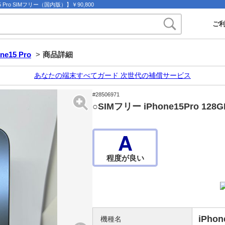
5 Pro SIMフリー（国内版）】￥90,800
ご
ne15 Pro
>
商品詳細
あなたの端末すべてガード 次世代の補償サービス
#28506971
○SIMフリー iPhone15Pro 
A
程度が良い
iPhon
機種名