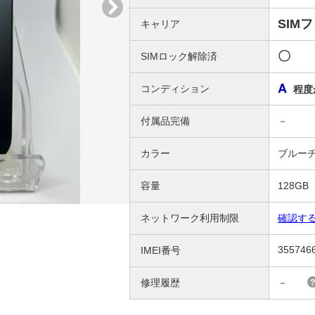
SIM
キャリア
〇
SIMロック解除済
A
コンディション
程度
付属品完備
－
カラー
ブルー
容量
128GB
ネットワーク利用制限
確認す
355746
IMEI番号
修理履歴
－