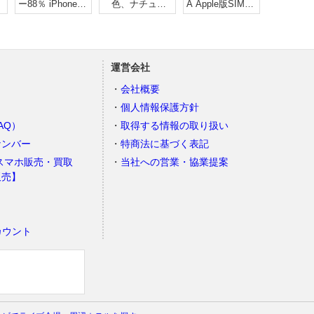
ー88％ iPhone15
色、ナチュラ
A Apple版SIMフ
Pro 128gb
ルチタニウム
リー
運営会社
会社概要
個人情報保護方針
AQ）
取得する情報の取り扱い
ナンバー
特商法に基づく表記
スマホ販売・買取
当社への営業・協業提案
販売】
カウント
）