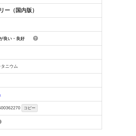
フリー（国内版）
が良い・良好
?
チタニウム
る
600362270
コピー
?