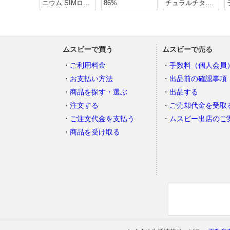
ニウム SIMロッ
86%
チュラルチタニ
ク解除済
ウム SIMフリ
ー
ムスビーで買う
ムスビーで売る
ご利用料金
手数料（個人会員
お支払い方法
出品前の確認事項
商品を探す・選ぶ
出品する
注文する
ご売却代金を受取
ご注文代金を支払う
ムスビー出店のご
商品を受け取る