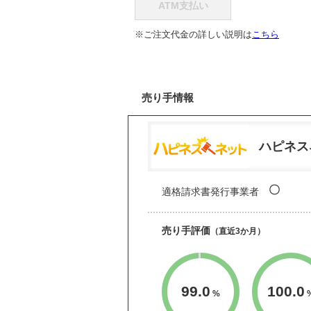
ATM支払い
※ご注文代金の詳しい説明は
こちら
売り手情報
ハピネス
〇
適格請求書発行事業者
売り手評価
（直近3か月）
99.0
100.0
%