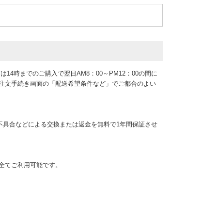
14時までのご購入で翌日AM8：00～PM12：00の間に
、注文手続き画面の「配送希望条件など」でご都合のよい
不具合などによる交換または返金を無料で1年間保証させ
カード全てご利用可能です。