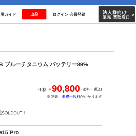
法人様向け
利用ガイド
出品
ログイン 会員登録
販売
・
買取窓口
128GB ブルーチタニウム バッテリー89%
90,800
￥
価格
(送料・税込)
※ 別途、
事務手数料
がかかります
e15 Pro