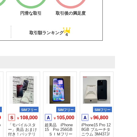
円滑な取引
取引後の満足度
取引額ランキング
4
ー
SIMフリー
SIMフリー
SIMフリー
0
108,000
105,000
96,800
S
A
A
￥
￥
￥
o
「モバイルスタ
超美品 iPhone
iPhone15 Pro 12
ー」美品 おまけ
15 Pro 256GB
8GB ブルーチタ
付き！バッテリ
ＳＩＭフリー
ニウム 3M437J/