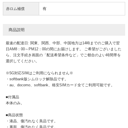
有
赤ロム補償
商品説明
最速の配達日: 関東、関西、中部、中国地方は14時までのご購入で翌
日AM8：00～PM12：00の間にお届けします。 ご希望がございました
ら、注文手続き画面の「配送希望条件など」でご都合のよい時間帯を
選択してください。
※5G対応SIMはご利用になられません※
・softbank版シムロック解除品です。
・au、docomo、softbank、格安SIMカード全てご利用可能です。
■付属品
本体のみ。
■商品状態
・液晶、傷汚れなく美品です。
・裏面、傷汚れなく美品です。