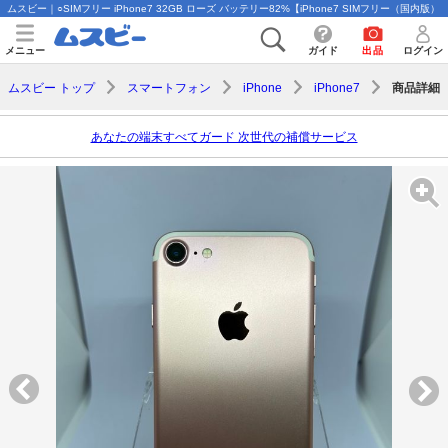
ムスビー｜○SIMフリー iPhone7 32GB ローズ バッテリー82%【iPhone7 SIMフリー（国内版）】
メニュー
ガイド
出品
ログイン
商品詳細
ムスビー トップ
スマートフォン
iPhone
iPhone7
あなたの端末すべてガード 次世代の補償サービス