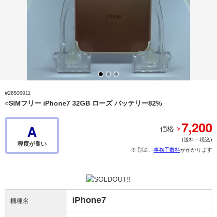
#28506911
○SIMフリー iPhone7 32GB ローズ バッテリー82%
7,200
A
￥
価格
(送料・税込)
程度が良い
※ 別途、
事務手数料
がかかります
iPhone7
機種名