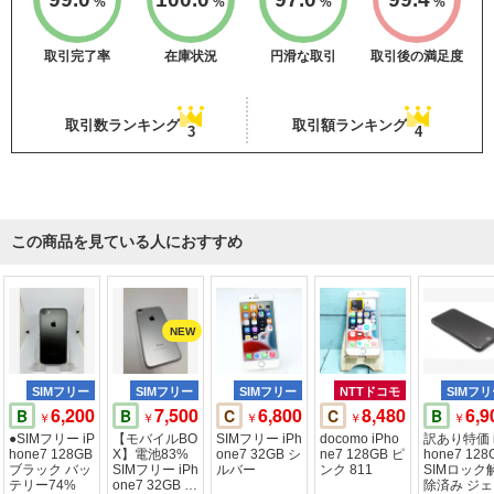
%
%
%
%
取引完了率
在庫状況
円滑な取引
取引後の満足度
取引数ランキング
取引額ランキング
3
4
この商品を見ている人におすすめ
SIMフリー
SIMフリー
SIMフリー
NTTドコモ
SIMフ
6,200
7,500
6,800
8,480
6,9
B
B
C
C
B
￥
￥
￥
￥
￥
●SIMフリー iP
【モバイルBO
SIMフリー iPh
docomo iPho
訳あり特価 
hone7 128GB
X】電池83%
one7 32GB シ
ne7 128GB ピ
hone7 128
ブラック バッ
SIMフリー iPh
ルバー
ンク 811
SIMロック
テリー74%
one7 32GB シ
除済み ジ