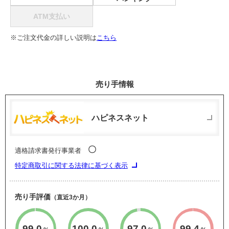
ATM支払い
※ご注文代金の詳しい説明は
こちら
売り手情報
ハピネスネット
〇
適格請求書発行事業者
特定商取引に関する法律に基づく表示
売り手評価
（直近3か月）
99.0
100.0
97.0
99.4