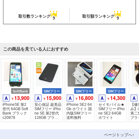
取引数ランキング
取引額ランキング
9
9
この商品を見ている人におすすめ
SoftBank
SIMフリー
SIMフリー
SIMフリー
13,900
15,900
16,800
14,300
A
A
A
A
A
￥
￥
￥
￥
iPhoneSE 第2
安心保証 超美品
iPhone SE2 64
セイモバイル★
【修
世代 64GB Soft
SIMフリー iPho
Gb ホワイト 国
SIMフリー iPho
み】i
Bank ブラック
ne SE 第2世代
内版SIMフリー
ne SE2 64GB
第二
c20878
128GB ブラッ
送料無料
ホワイト
ブラ
ク 白ロム
ロッ
ページトップへ↑