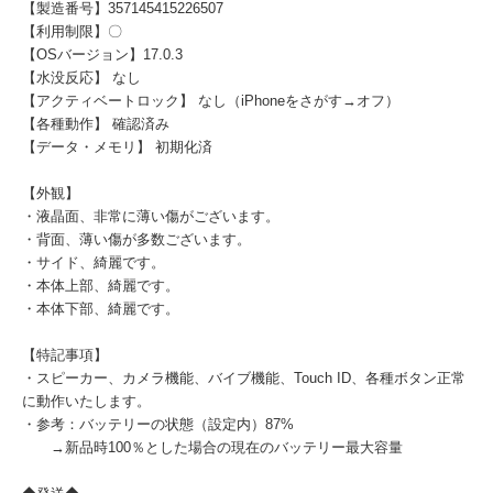
【製造番号】357145415226507
【利用制限】〇
【OSバージョン】17.0.3
【水没反応】 なし
【アクティベートロック】 なし（iPhoneをさがす→オフ）
【各種動作】 確認済み
【データ・メモリ】 初期化済
【外観】
・液晶面、非常に薄い傷がございます。
・背面、薄い傷が多数ございます。
・サイド、綺麗です。
・本体上部、綺麗です。
・本体下部、綺麗です。
【特記事項】
・スピーカー、カメラ機能、バイブ機能、Touch ID、各種ボタン正常
に動作いたします。
・参考：バッテリーの状態（設定内）87%
→新品時100％とした場合の現在のバッテリー最大容量