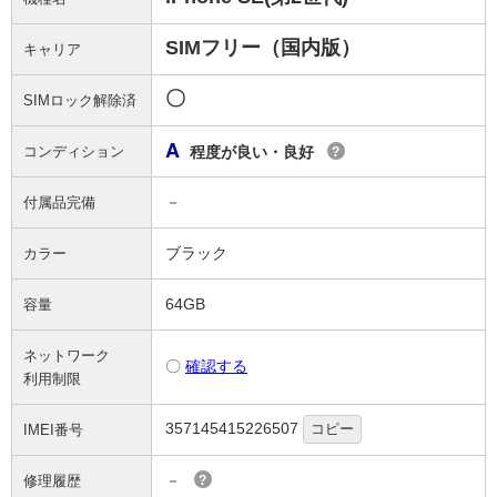
SIMフリー（国内版）
キャリア
〇
SIMロック解除済
A
コンディション
程度が良い・良好
?
－
付属品完備
ブラック
カラー
64GB
容量
ネットワーク
〇
確認する
利用制限
357145415226507
コピー
IMEI番号
－
修理履歴
?