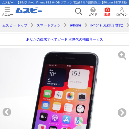
ムスビー｜【SIMフリー】iPhoneSE2 64GB ブラック 電池87％ 利用制限〇【iPhone SE(第2世
メニュー
ガイド
出品
ログイン
ムスビー トップ
スマートフォン
iPhone
iPhone SE(第２世代)
あなたの端末すべてガード 次世代の補償サービス