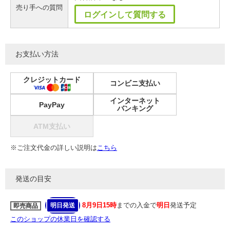
売り手への質問
ログインして質問する
お支払い方法
クレジットカード
コンビニ支払い
インターネット
PayPay
バンキング
ATM支払い
※ご注文代金の詳しい説明は
こちら
発送の目安
8月9日15時
までの入金で
明日
発送予定
明日発送
即売商品
このショップの休業日を確認する