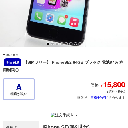
#28506897
【SIMフリー】iPhoneSE2 64GB ブラック 電池87％ 利
明日発送
用制限〇
15,800
A
￥
価格
(送料・税込)
程度が良い
※ 別途、
事務手数料
がかかります
iPhone SE(第2世代)
機種名