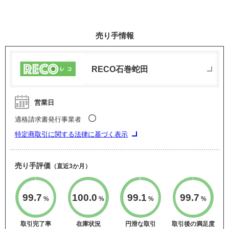
売り手情報
RECO石巻蛇田
営業日
〇
適格請求書発行事業者
特定商取引に関する法律に基づく表示
売り手評価
（直近3か月）
99.7
100.0
99.1
99.7
%
%
%
%
取引完了率
在庫状況
円滑な取引
取引後の満足度