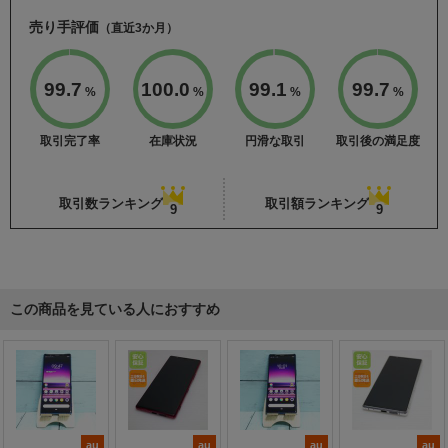
売り手評価
（直近3か月）
99.7
100.0
99.1
99.7
%
%
%
%
取引完了率
在庫状況
円滑な取引
取引後の満足度
取引数ランキング
取引額ランキング
9
9
この商品を見ている人におすすめ
au
au
au
au