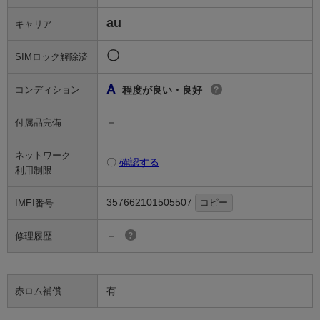
au
キャリア
〇
SIMロック解除済
A
コンディション
程度が良い・良好
?
－
付属品完備
ネットワーク
〇
確認する
利用制限
357662101505507
コピー
IMEI番号
－
修理履歴
?
有
赤ロム補償