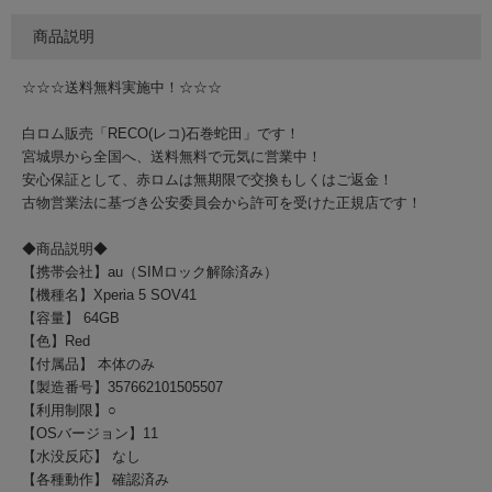
商品説明
☆☆☆送料無料実施中！☆☆☆
白ロム販売「RECO(レコ)石巻蛇田」です！
宮城県から全国へ、送料無料で元気に営業中！
安心保証として、赤ロムは無期限で交換もしくはご返金！
古物営業法に基づき公安委員会から許可を受けた正規店です！
◆商品説明◆
【携帯会社】au（SIMロック解除済み）
【機種名】Xperia 5 SOV41
【容量】 64GB
【色】Red
【付属品】 本体のみ
【製造番号】357662101505507
【利用制限】○
【OSバージョン】11
【水没反応】 なし
【各種動作】 確認済み