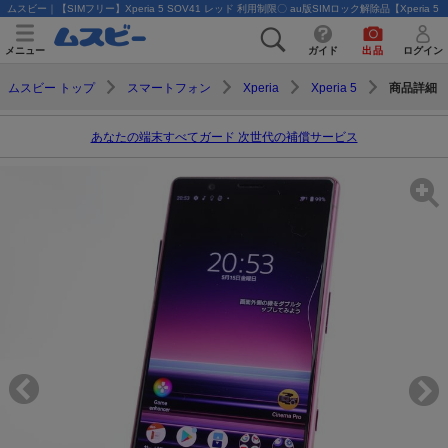
ムスビー｜【SIMフリー】Xperia 5 SOV41 レッド 利用制限〇 au版SIMロック解除品【Xperia 5 SO
メニュー
ガイド
出品
ログイン
商品詳細
ムスビー トップ
スマートフォン
Xperia
Xperia 5
あなたの端末すべてガード 次世代の補償サービス