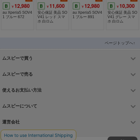
12,980
11,600
12,980
10,300
B
B
B
B
￥
￥
￥
￥
au Xperia5 SOV4
安心保証 美品 SO
au Xperia5 SOV4
安心保証 美品 SO
1 ブルー 672
V41 レッド スマ
1 ブルー 891
V41 グレー スマ
ホ 白ロム
ホ 白ロム
ページトップへ↑
ムスビーで買う
ムスビーで売る
使えるお支払い方法
ムスビーについて
運営会社