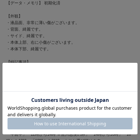
【データ・メモリ】 初期化済
【外観】
・液晶面、非常に薄い傷がございます。
・背面、綺麗です。
・サイド、綺麗です。
・本体上部、右に小傷がございます。
・本体下部、綺麗です。
【特記事項】
・スピーカー、カメラ機能、バイブ機能、各種ボタン正常に動作いた
します。
・参考：電池性能表示 80％以上（内蔵電池の充電能力は良好で
す。）
◆発送◆
・定休日以外は、15時までのご注文で当日発送が可能でございます。
・クロネコヤマト、もしくは佐川急便で発送いたしております。
・配達のご希望時間がございましたら、ご注文時にお知らせくださ
い。
「午前中」「12時から14時 ※佐川急便のみ」「14時から16時」「16