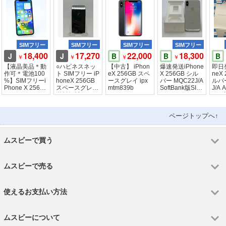
SIMフリー
SIMフリー
SIMフリー
SIMフリー
18,400
17,270
22,000
18,300
J
J
B
B
B
￥
￥
￥
￥
【液晶美品＊動
○ハピネスネッ
【中古】 iPhon
爆速発送iPhone
即日
作可＊電池100
ト SIMフリー iP
eX 256GB スペ
X 256GB シル
neX
%】SIMフリーi
honeX 256GB
ースグレイ ipx
バー MQC22J/A
ルバー
Phone X 256G
スペースグレイ
mtm839b
SoftBank版SIM
J/A
B スペースグレ
送料無料
フリー
リー
イ
ページトップへ↑
ムスビーで買う
ムスビーで売る
使えるお支払い方法
ムスビーについて