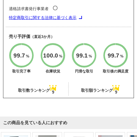
〇
適格請求書発行事業者
特定商取引に関する法律に基づく表示
売り手評価
（直近3か月）
99.7
100.0
99.1
99.7
%
%
%
%
取引完了率
在庫状況
円滑な取引
取引後の満足度
取引数ランキング
取引額ランキング
9
9
この商品を見ている人におすすめ