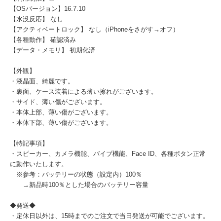
【OSバージョン】16.7.10
【水没反応】 なし
【アクティベートロック】 なし（iPhoneをさがす→オフ）
【各種動作】 確認済み
【データ・メモリ】 初期化済
【外観】
・液晶面、綺麗です。
・裏面、ケース装着による薄い擦れがございます。
・サイド、薄い傷がございます。
・本体上部、薄い傷がございます。
・本体下部、薄い傷がございます。
【特記事項】
・スピーカー、カメラ機能、バイブ機能、Face ID、各種ボタン正常
に動作いたします。
※参考：バッテリーの状態（設定内）100％
→新品時100％とした場合のバッテリー容量
◆発送◆
・定休日以外は、15時までのご注文で当日発送が可能でございます。