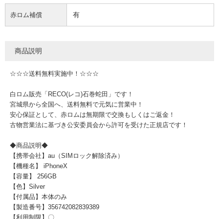
有
赤ロム補償
商品説明
☆☆☆送料無料実施中！☆☆☆
白ロム販売「RECO(レコ)石巻蛇田」です！
宮城県から全国へ、送料無料で元気に営業中！
安心保証として、赤ロムは無期限で交換もしくはご返金！
古物営業法に基づき公安委員会から許可を受けた正規店です！
◆商品説明◆
【携帯会社】au（SIMロック解除済み）
【機種名】 iPhoneX
【容量】 256GB
【色】Silver
【付属品】本体のみ
【製造番号】356742082839389
【利用制限】〇