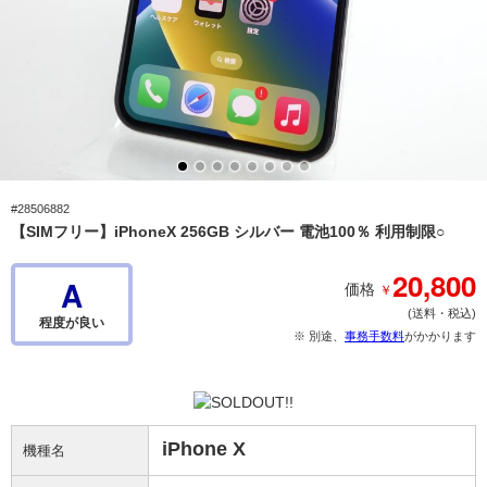
#28506882
【SIMフリー】iPhoneX 256GB シルバー 電池100％ 利用制限○
20,800
A
￥
価格
(送料・税込)
程度が良い
※ 別途、
事務手数料
がかかります
iPhone X
機種名