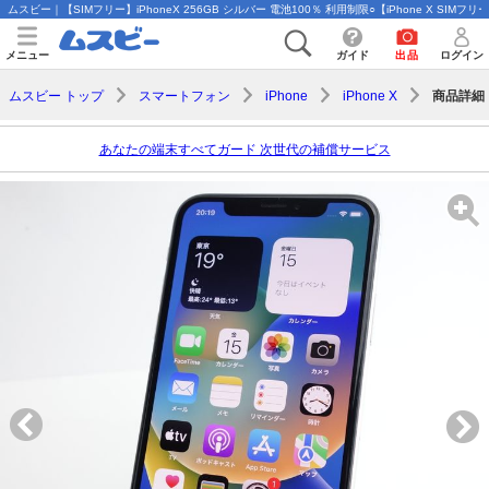
ムスビー｜【SIMフリー】iPhoneX 256GB シルバー 電池100％ 利用制限○【iPhone X SIMフリ
メニュー
ガイド
出品
ログイン
商品詳細
ムスビー トップ
スマートフォン
iPhone
iPhone X
あなたの端末すべてガード 次世代の補償サービス