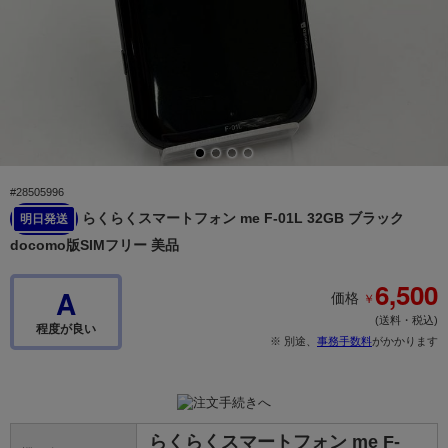
#28505996
らくらくスマートフォン me F-01L 32GB ブラック
明日発送
docomo版SIMフリー 美品
6,500
A
￥
価格
(送料・税込)
程度が良い
※ 別途、
事務手数料
がかかります
らくらくスマートフォン me F-