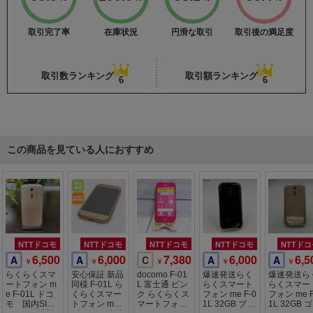
取引完了率
在庫状況
円滑な取引
取引後の満足度
取引数ランキング
取引額ランキング
6
6
この商品を見ている人におすすめ
NTTドコモ
NTTドコモ
NTTドコモ
NTTドコモ
NTTドコ
6,500
6,000
7,380
6,000
6,5
A
A
C
A
A
￥
￥
￥
￥
￥
らくらくスマ
安心保証 新品
docomo F-01
爆速発送らく
爆速発送ら
ートフォン m
同様 F-01L ら
L 富士通 ピン
らくスマート
らくスマー
e F-01L ドコ
くらくスマー
ク らくらくス
フォン me F-0
フォン me F
モ 国内SIM
トフォン me
マートフォン
1L 32GB ブラ
1L 32GB 