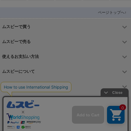
フリー 送料無
ゴールド 本体
me 519
ック docomo
ルド docom
料
白ロム
版SIMフリー
版 美品
ページトップへ↑
ムスビーで買う
ムスビーで売る
使えるお支払い方法
ムスビーについて
運営会社
お問合せフォーム
カスタマーサポート営業時間
月～金 9:00～17:00（土日祝祭日はお休み）