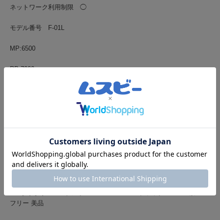
ネットワーク利用制限 ◯
モデル番号 F-01L
MP:6500
RP:7000
YP:7000
AP:
BP:
WP:
YOP:
FT らくらくスマートフォン me F-01L 32GB ブラック docomo版SIM
フリー 美品