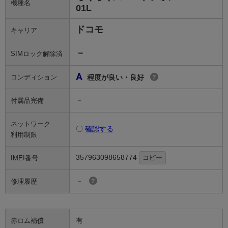
機種名
01L
ドコモ
キャリア
－
SIMロック解除済
A
コンディション
程度が良い・良好
?
－
付属品完備
ネットワーク
〇
確認する
利用制限
357963098658774
コピー
IMEI番号
－
修理履歴
?
有
赤ロム補償