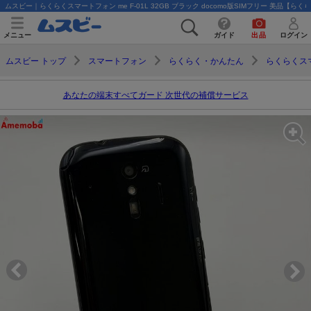
ムスビー｜らくらくスマートフォン me F-01L 32GB ブラック docomo版SIMフリー 美品【らくらく
メニュー
ガイド
出品
ログイン
ムスビー トップ
スマートフォン
らくらく・かんたん
らくらくスマ
あなたの端末すべてガード 次世代の補償サービス