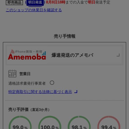
8月8日18時
までの入金で
明日
発送予定
明日発送
即売商品
このショップの休業日を確認する
売り手情報
爆速発送のアメモバ
営業日
〇
適格請求書発行事業者
特定商取引に関する法律に基づく表示
売り手評価
（直近3か月）
99.0
100.0
98.1
99.4
%
%
%
%