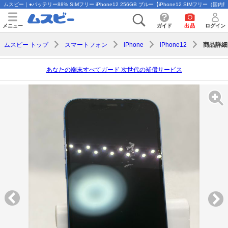
ムスビー｜●バッテリー88% SIMフリー iPhone12 256GB ブルー【iPhone12 SIMフリー（国内版
メニュー
ガイド
出品
ログイン
商品詳細
ムスビー トップ
スマートフォン
iPhone
iPhone12
あなたの端末すべてガード 次世代の補償サービス