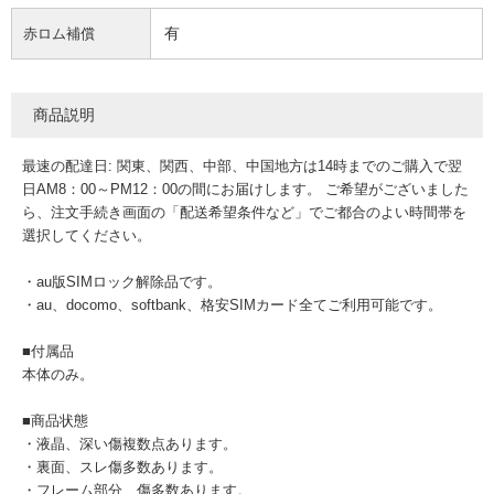
有
赤ロム補償
商品説明
最速の配達日: 関東、関西、中部、中国地方は14時までのご購入で翌
日AM8：00～PM12：00の間にお届けします。 ご希望がございました
ら、注文手続き画面の「配送希望条件など」でご都合のよい時間帯を
選択してください。
・au版SIMロック解除品です。
・au、docomo、softbank、格安SIMカード全てご利用可能です。
■付属品
本体のみ。
■商品状態
・液晶、深い傷複数点あります。
・裏面、スレ傷多数あります。
・フレーム部分、傷多数あります。