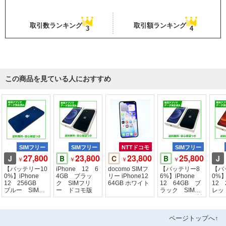
取引数ランキング
取引額ランキング
3
4
この商品を見ている人におすすめ
SIMフリー
SIMフリー
NTTドコモ
SIMフリー
27,800
23,800
23,800
25,800
J
B
C
B
J
￥
￥
￥
￥
【バッテリー10
iPhone 12 6
docomo SIMフ
【バッテリー8
【バ
0%】iPhone
4GB ブラッ
リー iPhone12
6%】iPhone
0%】
12 256GB
ク SIMフリ
64GB ホワイト
12 64GB ブ
12
ブルー SIMフ
ー ドコモ版
ラック SIMフ
レッ
リー
リー ドコモ版
リー
ページトップへ↑