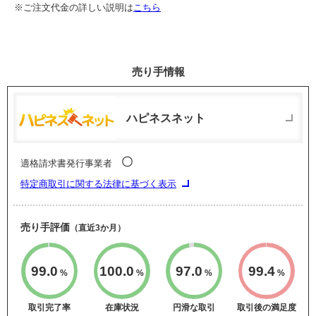
※ご注文代金の詳しい説明は
こちら
売り手情報
ハピネスネット
〇
適格請求書発行事業者
特定商取引に関する法律に基づく表示
売り手評価
（直近3か月）
99.0
100.0
97.0
99.4
%
%
%
%
取引完了率
在庫状況
円滑な取引
取引後の満足度