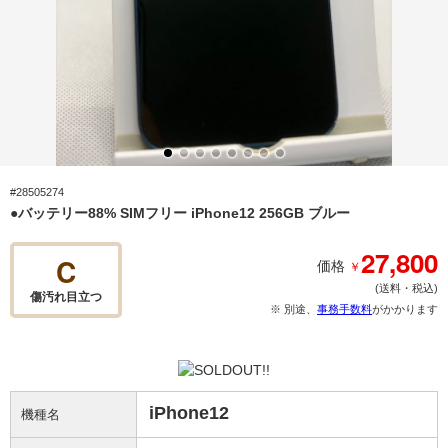
#28505274
●バッテリー88% SIMフリー iPhone12 256GB ブルー
27,800
C
￥
価格
(送料・税込)
傷汚れ目立つ
※ 別途、
事務手数料
がかかります
iPhone12
機種名