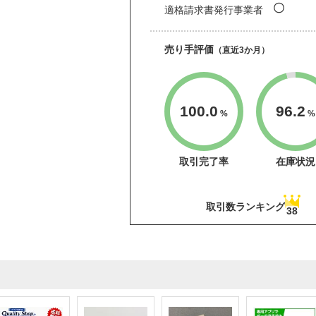
〇
適格請求書発行事業者
売り手評価
（直近3か月）
100.0
96.2
%
%
取引完了率
在庫状況
取引数ランキング
38