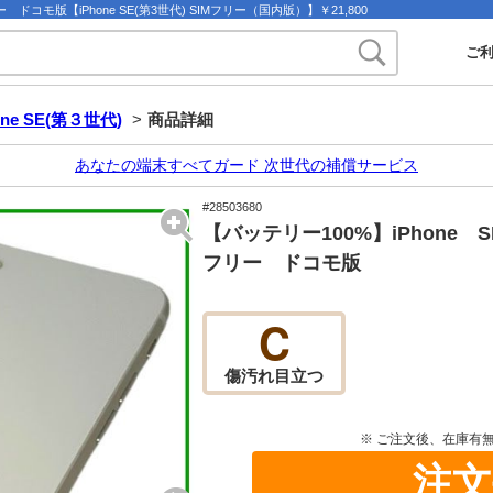
コモ版【iPhone SE(第3世代) SIMフリー（国内版）】￥21,800
ご
one SE(第３世代)
>
商品詳細
あなたの端末すべてガード 次世代の補償サービス
#28503680
【バッテリー100%】iPhone 
フリー ドコモ版
C
傷汚れ目立つ
※ ご注文後、在庫有
注文