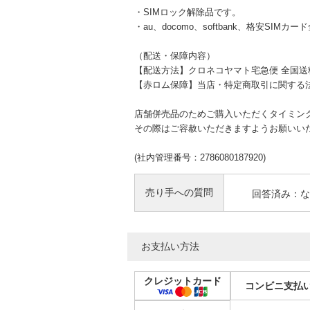
・SIMロック解除品です。
・au、docomo、softbank、格安SIM
（配送・保障内容）
【配送方法】クロネコヤマト宅急便 全国送
【赤ロム保障】当店・特定商取引に関する
店舗併売品のためご購入いただくタイミン
その際はご容赦いただきますようお願いい
(社内管理番号：2786080187920)
売り手への質問
回答済み：な
お支払い方法
クレジットカード
コンビニ支払