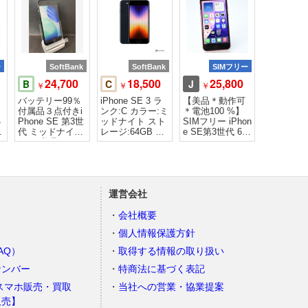
ー
SoftBank
SoftBank
SIMフリー
24,700
18,500
25,800
B
C
J
￥
￥
￥
バッテリー99％
iPhone SE 3 ラ
【美品＊動作可
付属品３点付きi
ンク:C カラー:ミ
＊電池100 %】
4
Phone SE 第3世
ッドナイト スト
SIMフリー iPhon
イ
代 ミッドナイト
レージ:64GB バ
e SE第3世代 64
64GB美品
ッテリー:78%
GB レッド
運営会社
会社概要
個人情報保護方針
AQ）
取得する情報の取り扱い
ナンバー
特商法に基づく表記
スマホ販売・買取
当社への営業・協業提案
販売】