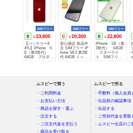
SIMフリー
SIMフリー
SIMフリー
23,800
20,300
22,800
B
C
B
￥
￥
￥
【バッテリー8
安心保証 良品中
iPhone SE（第
4%】iPhone S
古 SIMフリー iP
3世代） 64GB
E（第3世代）
hone SE3 第3世
スターライ
64GB プロダク
代 64GB ミッド
ト SIMフリ
トレッド ドコ
ナイト
ー ソフトバン
モ版
ク版
ムスビーで買う
ムスビーで売る
ご利用料金
手数料（個人会員
お支払い方法
出品前の確認事項
商品を探す・選ぶ
出品する
注文する
ご売却代金を受取
ご注文代金を支払う
ムスビー出店のご
商品を受け取る