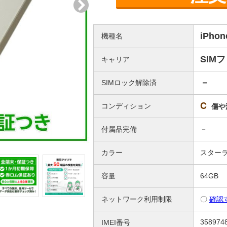
iPho
機種名
SIM
キャリア
－
SIMロック解除済
C
コンディション
傷や
付属品完備
－
カラー
スター
容量
64GB
ネットワーク利用制限
〇
確認
358974
IMEI番号