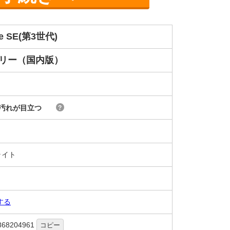
ne SE(第3世代)
フリー（国内版）
汚れが目立つ
?
ライト
する
868204961
コピー