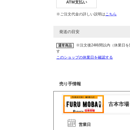
ATM支払い
※ご注文代金の詳しい説明は
こちら
発送の目安
※注文後24時間以内（休業日
通常商品
す
このショップの休業日を確認する
売り手情報
古本市場
営業日