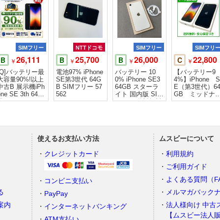
SIMフリー
NTTドコモ
SIMフリー
SIMフリ
26,111
25,700
26,000
22,800
B
B
B
C
￥
￥
￥
￥
[Q]バッテリー最
電池97% iPhone
バッテリー 10
【バッテリー9
大容量90%!以上
SE第3世代 64G
0% iPhone SE3
4%】iPhone S
中古B 展示機iPh
B SIMフリー 57
64GB スターラ
E（第3世代）6
one SE 3th 64gb
562
イト 国内版 SIM
GB ミッドナ
黒
フリー 送料無料
ト SIMフリ
ー ドコモ版
使えるお支払い方法
ムスビーについて
）
クレジットカード
利用規約
ご利用ガイド
よくある質問（F
コンビニ支払い
る
メルマガバック
PayPay
案内
法人様向け 中古
インターネットバンキング
【ムスビー法人
ATM支払い