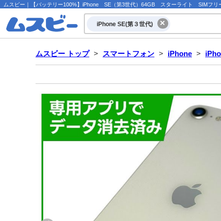
ムスビー｜【バッテリー100%】iPhone SE（第3世代）64GB スターライト SIMフリー ド
iPhone SE(第３世代)
ムスビー トップ
>
スマートフォン
>
iPhone
>
iPh