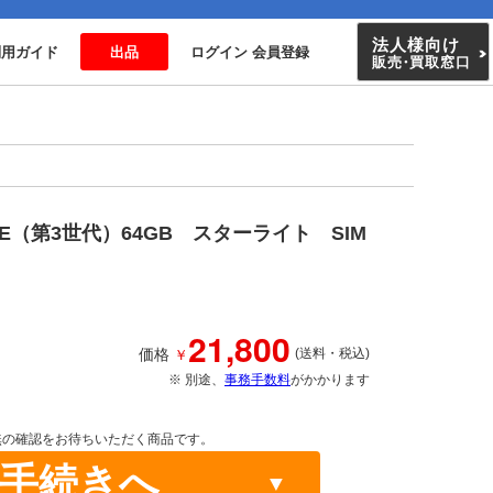
法人様向け
利用ガイド
出品
ログイン 会員登録
販売
・
買取窓口
SE（第3世代）64GB スターライト SIM
21,800
￥
価格
(送料・税込)
※ 別途、
事務手数料
がかかります
無の確認をお待ちいただく商品です。
手続きへ