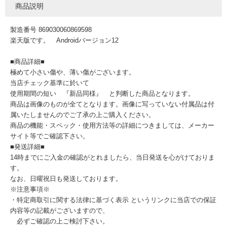
商品説明
製造番号 869030060869598
楽天版です。 Androidバージョン12
■商品詳細■
極めて小さい傷や、薄い傷がございます。
当店チェック基準に於いて
使用期間の短い 『新品同様』 と判断した商品となります。
商品は画像のものが全てとなります。画像に写っていない付属品は付
属いたしませんのでご了承の上ご購入ください。
商品の機能・スペック・使用方法等の詳細につきましては、メーカー
サイト等でご確認下さい。
■発送詳細■
14時までにご入金の確認がとれましたら、当日発送を心がけておりま
す。
なお、日曜祝日も発送しております。
※注意事項※
・特定商取引に関する法律に基づく表示 というリンクに当店での保証
内容等の記載がございますので、
必ずご確認の上ご検討下さい。