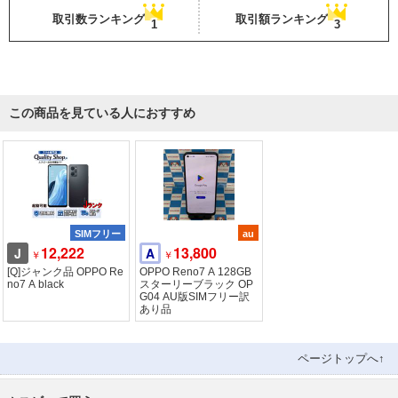
取引数ランキング
取引額ランキング
1
3
この商品を見ている人におすすめ
SIMフリー
au
12,222
13,800
J
A
￥
￥
[Q]ジャンク品 OPPO Re
OPPO Reno7 A 128GB
no7 A black
スターリーブラック OP
G04 AU版SIMフリー訳
あり品
ページトップへ↑