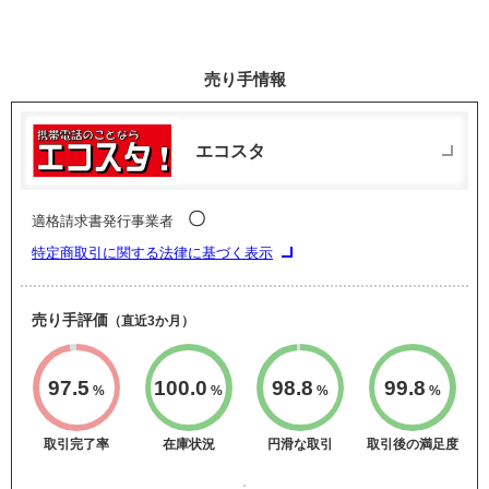
売り手情報
エコスタ
〇
適格請求書発行事業者
特定商取引に関する法律に基づく表示
売り手評価
（直近3か月）
97.5
100.0
98.8
99.8
%
%
%
%
取引完了率
在庫状況
円滑な取引
取引後の満足度