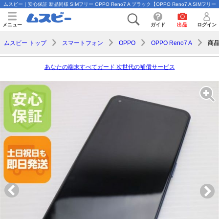
ムスビー｜安心保証 新品同様 SIMフリー OPPO Reno7 A ブラック【OPPO Reno7 A SIMフリー】
メニュー
ガイド
出品
ログイン
商
ムスビー トップ
スマートフォン
OPPO
OPPO Reno7 A
あなたの端末すべてガード 次世代の補償サービス