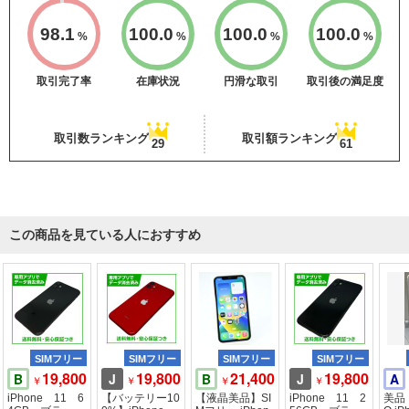
98.1
100.0
100.0
100.0
%
%
%
%
取引完了率
在庫状況
円滑な取引
取引後の満足度
取引数ランキング
取引額ランキング
29
61
この商品を見ている人におすすめ
SIMフリー
SIMフリー
SIMフリー
SIMフリー
19,800
19,800
21,400
19,800
B
J
B
J
A
￥
￥
￥
￥
iPhone 11 6
【バッテリー10
【液晶美品】SI
iPhone 11 2
美品