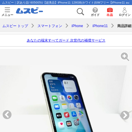
ムスビー｜訳あり品! 605005U【超美品】iPhone11 128GB(ホワイト)SIMフリー【iPhone11 au】
メニュー
ガイド
出品
ログイン
商品詳細
ムスビー トップ
スマートフォン
iPhone
iPhone11
あなたの端末すべてガード 次世代の補償サービス