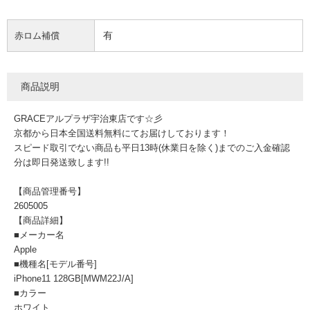
有
赤ロム補償
商品説明
GRACEアルプラザ宇治東店です☆彡
京都から日本全国送料無料にてお届けしております！
スピード取引でない商品も平日13時(休業日を除く)までのご入金確認
分は即日発送致します!!
【商品管理番号】
2605005
【商品詳細】
■メーカー名
Apple
■機種名[モデル番号]
iPhone11 128GB[MWM22J/A]
■カラー
ホワイト