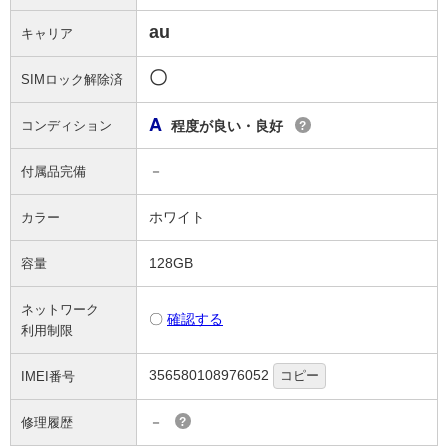
au
キャリア
〇
SIMロック解除済
A
コンディション
程度が良い・良好
?
－
付属品完備
ホワイト
カラー
128GB
容量
ネットワーク
〇
確認する
利用制限
356580108976052
コピー
IMEI番号
－
修理履歴
?