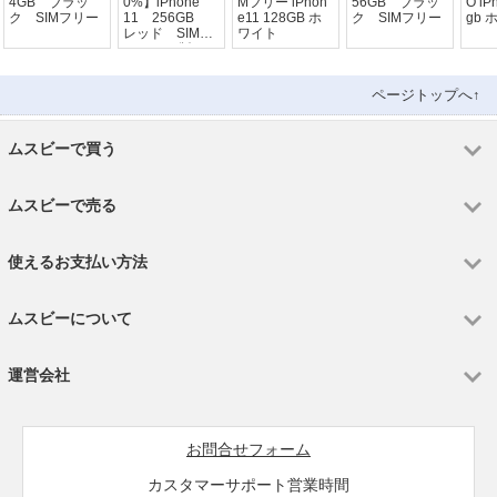
4GB ブラッ
0%】iPhone
Mフリー iPhon
56GB ブラッ
O iP
ク SIMフリー
11 256GB
e11 128GB ホ
ク SIMフリー
gb 
レッド SIMフ
ワイト
リー au版
ページトップへ↑
ムスビーで買う
ムスビーで売る
使えるお支払い方法
ムスビーについて
運営会社
お問合せフォーム
カスタマーサポート営業時間