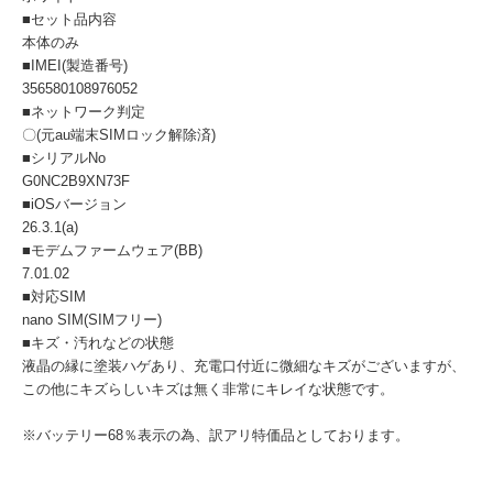
■セット品内容
本体のみ
■IMEI(製造番号)
356580108976052
■ネットワーク判定
〇(元au端末SIMロック解除済)
■シリアルNo
G0NC2B9XN73F
■iOSバージョン
26.3.1(a)
■モデムファームウェア(BB)
7.01.02
■対応SIM
nano SIM(SIMフリー)
■キズ・汚れなどの状態
液晶の縁に塗装ハゲあり、充電口付近に微細なキズがございますが、
この他にキズらしいキズは無く非常にキレイな状態です。
※バッテリー68％表示の為、訳アリ特価品としております。