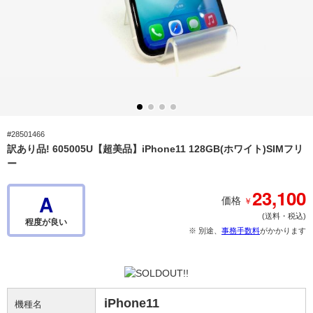
#28501466
訳あり品! 605005U【超美品】iPhone11 128GB(ホワイト)SIMフリ
ー
23,100
A
￥
価格
(送料・税込)
程度が良い
※ 別途、
事務手数料
がかかります
iPhone11
機種名