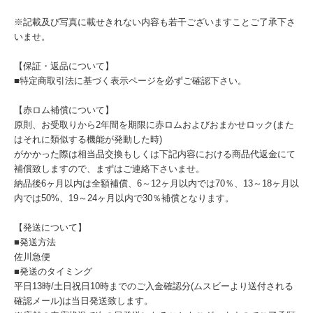
※記載及び写真に載せきれない内容も若干ございますことご了承下さ
いませ。
【保証・返品について】
■特定商取引法に基づく表示ページを必ずご確認下さい。
【赤ロム補償について】
原則、お受取りから2年間を期限に赤ロムおよびおまかせロック(また
はそれに類似する機能が発動した時)
がかかった際は相当品交換もしくは下記内容における商品代返金にて
補償致しますので、まずはご連絡下さいませ。
納品後6ヶ月以内は全額補償、6～12ヶ月以内では70％、13～18ヶ月以
内では50%、19～24ヶ月以内で30％補償となります。
【発送について】
■発送方法
佐川急便
■発送のタイミング
平日13時/土日祝日10時までのご入金確認分(ムスビーより送付される
確認メール)は当日発送致します。