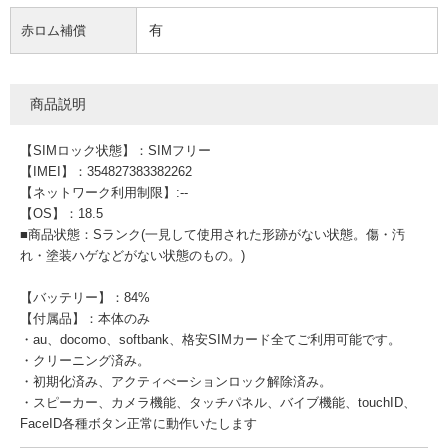
有
赤ロム補償
商品説明
【SIMロック状態】：SIMフリー
【IMEI】：354827383382262
【ネットワーク利用制限】:--
【OS】：18.5
■商品状態：Sランク(一見して使用された形跡がない状態。傷・汚
れ・塗装ハゲなどがない状態のもの。)
【バッテリー】：84%
【付属品】：本体のみ
・au、docomo、softbank、格安SIMカード全てご利用可能です。
・クリーニング済み。
・初期化済み、アクティべーションロック解除済み。
・スピーカー、カメラ機能、タッチパネル、バイブ機能、touchID、
FaceID各種ボタン正常に動作いたします