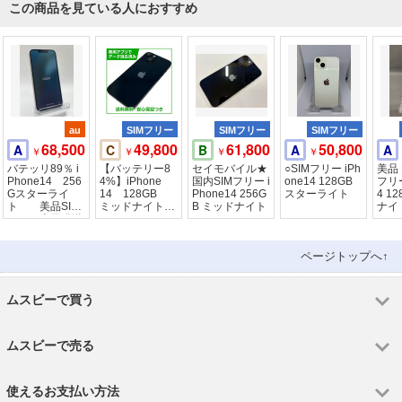
この商品を見ている人におすすめ
au
SIMフリー
SIMフリー
SIMフリー
68,500
49,800
61,800
50,800
A
C
B
A
A
￥
￥
￥
￥
バテッリ89％ i
【バッテリー8
セイモバイル★
○SIMフリー iPh
美品 
Phone14 256
4%】iPhone
国内SIMフリー i
one14 128GB
フリー
Gスターライ
14 128GB
Phone14 256G
スターライト
4 1
ト 美品SIM
ミッドナイト
B ミッドナイト
ナイ
フリー当日発送
SIMフリー ド
コモ版
ページトップへ↑
ムスビーで買う
ムスビーで売る
使えるお支払い方法