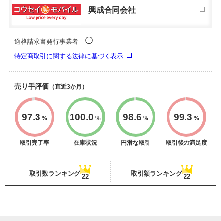
興成合同会社
〇
適格請求書発行事業者
特定商取引に関する法律に基づく表示
売り手評価
（直近3か月）
97.3
100.0
98.6
99.3
%
%
%
%
取引完了率
在庫状況
円滑な取引
取引後の満足度
取引数ランキング
取引額ランキング
22
22