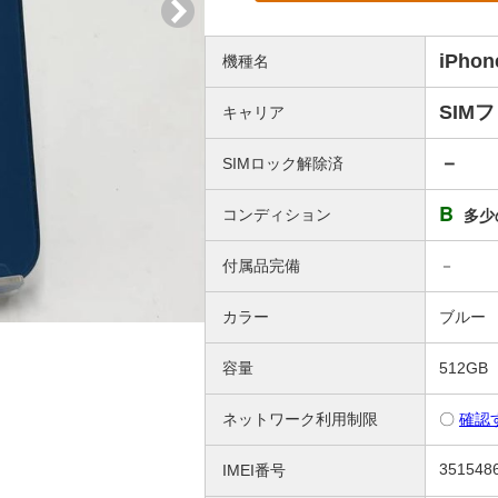
iPhon
機種名
SIM
キャリア
－
SIMロック解除済
B
コンディション
多少
付属品完備
－
カラー
ブルー
容量
512GB
ネットワーク利用制限
〇
確認
351548
IMEI番号