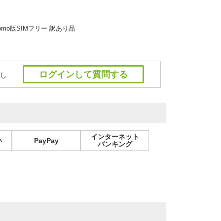
 docomo版SIMフリー 訳あり品
ログインして質問する
し
インターネット
い
PayPay
バンキング