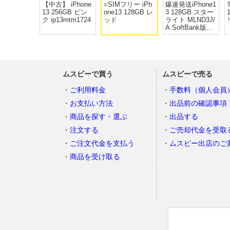
【中古】 iPhone
○SIMフリー iPh
爆速発送iPhone1
13 256GB ピン
one13 128GB レ
3 128GB スター
ク ip13mtm1724
ッド
ライト MLND3J/
A SoftBank版SI
Mフリー
ムスビーで買う
ムスビーで売る
ご利用料金
手数料（個人会員
お支払い方法
出品前の確認事項
商品を探す・選ぶ
出品する
注文する
ご売却代金を受取
ご注文代金を支払う
ムスビー出店のご
商品を受け取る