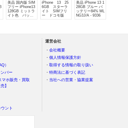
美品 国内版 SIM
iPhone 13 25
美品 iPhone 13 1
3
フリー iPhone13
6GB スターラ
28GB ブルー バ
128GB ミットラ
イト SIMフリ
ッテリー84% ML
イト色 バッテ
ー ドコモ版
NG3J/A - 9336
リー91％
運営会社
会社概要
個人情報保護方針
AQ）
取得する情報の取り扱い
ナンバー
特商法に基づく表記
スマホ販売・買取
当社への営業・協業提案
販売】
カウント
）