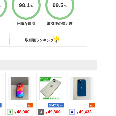
98.1
99.5
%
%
%
円滑な取引
取引後の満足度
取引額ランキング
6
ー
au
SIMフリー
au
48,900
49,800
49,433
B
J
A
￥
￥
￥