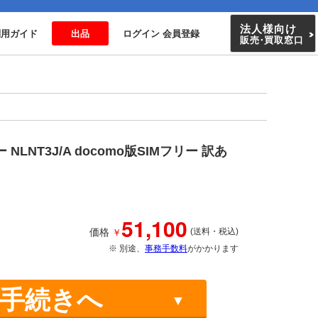
法人様向け
利用ガイド
出品
ログイン 会員登録
販売
・
買取窓口
ルー NLNT3J/A docomo版SIMフリー 訳あ
51,100
￥
価格
(送料・税込)
※ 別途、
事務手数料
がかかります
手続きへ