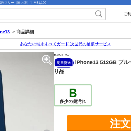
13 SIMフリー（国内版）】￥51,100
ご
one13
>
商品詳細
あなたの端末すべてガード 次世代の補償サービス
#28500757
iPhone13 512GB ブ
明日発送
り品
B
多少の傷汚れ
注文