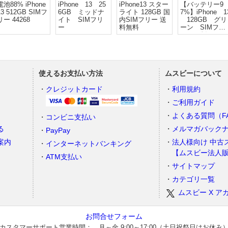
電池88% iPhone
iPhone 13 25
iPhone13 スター
【バッテリー9
13 512GB SIMフ
6GB ミッドナ
ライト 128GB 国
7%】iPhone 1
リー 44268
イト SIMフリ
内SIMフリー 送
128GB グリ
ー
料無料
ーン SIMフリ
ー au版
使えるお支払い方法
ムスビーについて
）
クレジットカード
利用規約
ご利用ガイド
よくある質問（F
コンビニ支払い
る
メルマガバック
PayPay
案内
法人様向け 中古
インターネットバンキング
【ムスビー法人
ATM支払い
サイトマップ
カテゴリ一覧
ムスビー X ア
お問合せフォーム
カスタマーサポート営業時間： 月～金 9:00～17:00（土日祝祭日はお休み