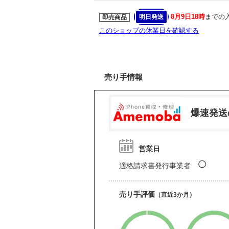
8月9日18時
までの
明日発送
即売商品
このショップの休業日を確認する
売り手情報
爆速発送
営業日
〇
適格請求書発行事業者
売り手評価
（直近3か月）