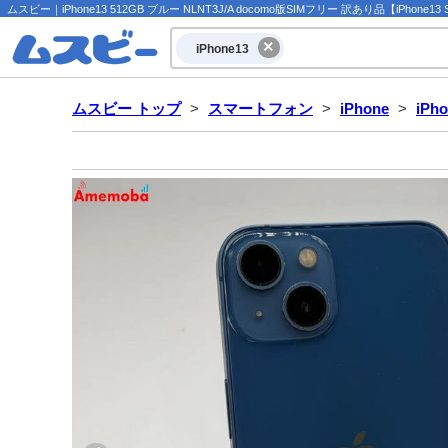
ムスビー｜iPhone13 512GB ブルー NLNT3J/A docomo版SIMフリー 訳あり品【iPhone
iPhone13
ムスビー トップ
>
スマートフォン
>
iPhone
>
iPh