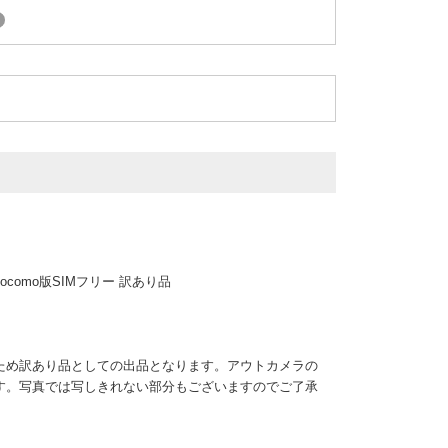
?
A docomo版SIMフリー 訳あり品
ため訳あり品としての出品となります。アウトカメラの
す。写真では写しきれない部分もございますのでご了承