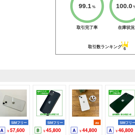
99.1
100.0
%
取引完了率
在庫状況
取引数ランキング
6
SIMフリー
SIMフリー
au
SIMフリ
57,600
45,800
44,800
46,800
A
B
A
A
￥
￥
￥
￥