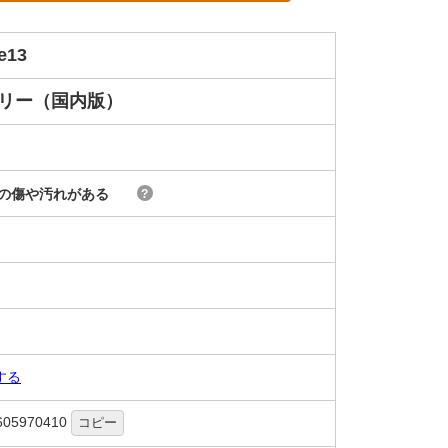
e13
フリー（国内版）
の傷や汚れがある
?
する
605970410
コピー