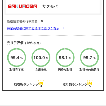
サクモバ
×
適格請求書発行事業者
特定商取引に関する法律に基づく表示
売り手評価
（直近3か月）
99.4
100.0
98.1
99.7
%
%
%
%
取引完了率
在庫状況
円滑な取引
取引後の満足度
取引数ランキング
取引額ランキング
4
5