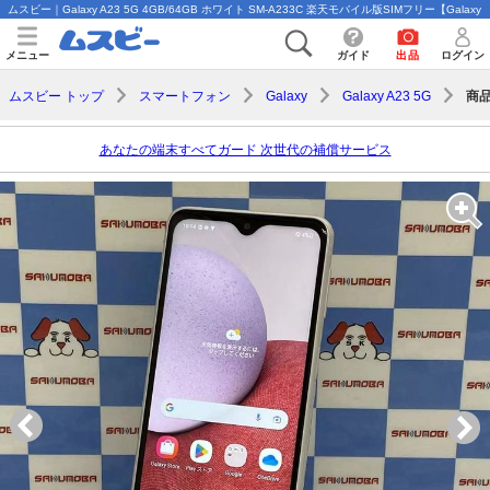
ムスビー｜Galaxy A23 5G 4GB/64GB ホワイト SM-A233C 楽天モバイル版SIMフリー【Galaxy A
メニュー
ガイド
出品
ログイン
商
ムスビー トップ
スマートフォン
Galaxy
Galaxy A23 5G
あなたの端末すべてガード 次世代の補償サービス