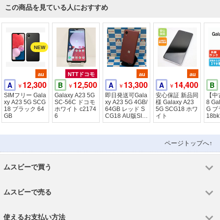
この商品を見ている人におすすめ
au
NTTドコモ
au
au
12,300
12,500
13,300
14,400
A
B
A
A
B
￥
￥
￥
￥
SIMフリー Gala
Galaxy A23 5G
即日発送可Gala
安心保証 新品同
【中古
xy A23 5G SCG
SC-56C ドコモ
xy A23 5G 4GB/
様 Galaxy A23
8 Ga
18 ブラック 64
ホワイト c2174
64GB レッド S
5G SCG18 ホワ
G ブ
GB
6
CG18 AU版SIM
イト
18b
フリー
ページトップへ↑
ムスビーで買う
ムスビーで売る
使えるお支払い方法