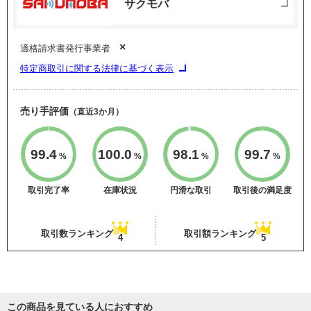
サクモバ
×
適格請求書発行事業者
特定商取引に関する法律に基づく表示
売り手評価
（直近3か月）
99.4
100.0
98.1
99.7
%
%
%
%
取引完了率
在庫状況
円滑な取引
取引後の満足度
取引数ランキング
取引額ランキング
4
5
この商品を見ている人におすすめ