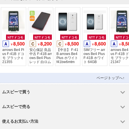
NTTドコモ
NTTドコモ
NTTドコモ
NTTドコモ
NTTドコ
8,500
8,200
8,500
8,600
8,5
A
C
C
A
A
￥
￥
￥
￥
￥
arrows Be4 Pl
安心保証 良品
【中古】 F-41
SIMフリー arr
arrows Be4
us F-41B ドコ
中古 F-41B arr
B arrows Be4
ows Be4 Plus
us F-41B 
モ ブラック c
ows Be4 Plus
Plus ホワイト
F-41B ホワイ
モ ブラック 
21355
レッド 白ロム
f41bw6mtm
ト 64GB
21347
ページトップへ↑
ムスビーで買う
ムスビーで売る
使えるお支払い方法