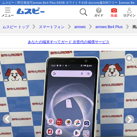
ムスビー｜即日発送可arrows Be4 Plus 64GB ホワイト F-41B docomo版SIMフリー【arrows Be4 
メニュー
ガイド
出品
ログイン
商
ムスビー トップ
スマートフォン
arrows
arrows Be4 Plus
あなたの端末すべてガード 次世代の補償サービス