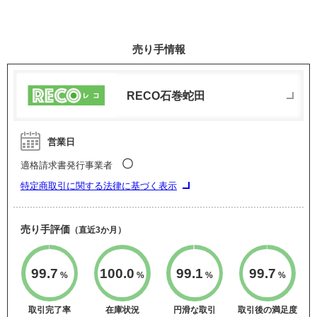
売り手情報
RECO石巻蛇田
営業日
〇
適格請求書発行事業者
特定商取引に関する法律に基づく表示
売り手評価
（直近3か月）
99.7
100.0
99.1
99.7
%
%
%
%
取引完了率
在庫状況
円滑な取引
取引後の満足度