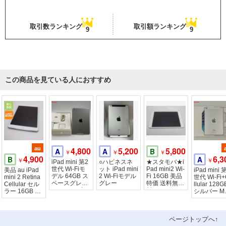
取引数ランキング
取引額ランキング
9
9
この商品を見ている人におすすめ
au
4,800
5,200
5,800
A
A
B
￥
￥
￥
4,900
6,3
B
A
￥
￥
iPad mini 第2
○ハピネスネ
★スタモバ★i
世代 Wi-Fiモ
ット iPad mini
Pad mini2 Wi-
美品 au iPad
iPad mini 
デル 64GB ス
2 Wi-Fiモデル
Fi 16GB 美品
mini 2 Retina
世代 Wi-Fi+
ペースグレイ
グレー
特価 送料無
Cellular セル
llular 128G
ME278J/A 訳
料！
ラー 16GB シ
シルバー M
あり品
ルバー
40J/A
ページトップへ↑