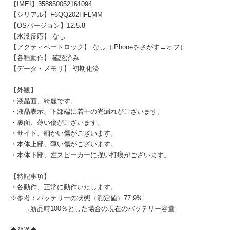
【IMEI】358850052161094
【シリアル】F6QQ202HFLMM
【OSバージョン】12.5.8
【水没反応】 なし
【アクティベートロック】 なし（iPhoneをさがす→オフ）
【各種動作】 確認済み
【データ・メモリ】 初期化済
【外観】
・液晶面、綺麗です。
・液晶表示、下部端に若干の光漏れがございます。
・裏面、薄い傷がございます。
・サイド、細かい傷がございます。
・本体上部、薄い傷がございます。
・本体下部、左スピーカーに強い打痕がございます。
【特記事項】
・各動作、正常に動作いたします。
※参考：バッテリーの状態（測定値）77.9%
→新品時100％とした場合の現在のバッテリー容量