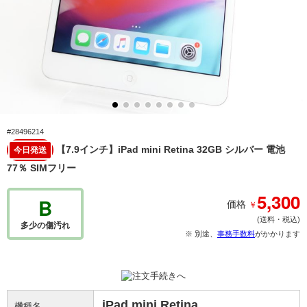
#28496214
【7.9インチ】iPad mini Retina 32GB シルバー 電池
今日発送
77％ SIMフリー
5,300
B
￥
価格
(送料・税込)
多少の傷汚れ
※ 別途、
事務手数料
がかかります
iPad mini Retina
機種名