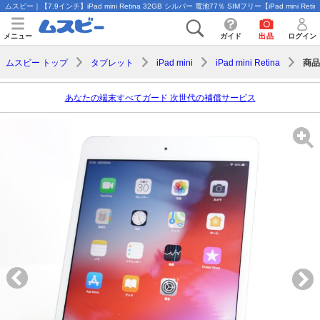
ムスビー｜【7.9インチ】iPad mini Retina 32GB シルバー 電池77％ SIMフリー【iPad mini Re
メニュー
ガイド
出品
ログイン
商品
ムスビー トップ
タブレット
iPad mini
iPad mini Retina
あなたの端末すべてガード 次世代の補償サービス