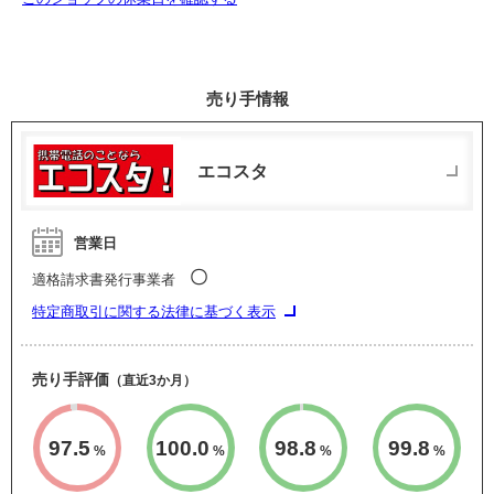
売り手情報
エコスタ
営業日
〇
適格請求書発行事業者
特定商取引に関する法律に基づく表示
売り手評価
（直近3か月）
97.5
100.0
98.8
99.8
%
%
%
%