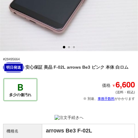
#28495664
安心保証 美品 F-02L arrows Be3 ピンク 本体 白ロム
明日発送
6,600
B
￥
価格
(送料・税込)
多少の傷汚れ
※ 別途、
事務手数料
がかかります
arrows Be3 F-02L
機種名