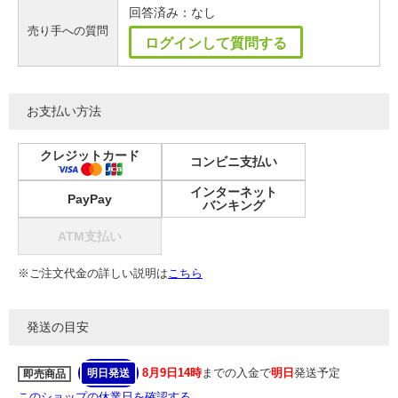
回答済み：なし
売り手への質問
ログインして質問する
お支払い方法
クレジットカード
コンビニ支払い
インターネット
PayPay
バンキング
ATM支払い
※ご注文代金の詳しい説明は
こちら
発送の目安
8月9日14時
までの入金で
明日
発送予定
明日発送
即売商品
このショップの休業日を確認する