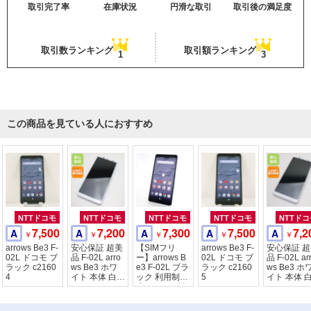
取引完了率
在庫状況
円滑な取引
取引後の満足度
取引数ランキング
取引額ランキング
1
3
この商品を見ている人におすすめ
NTTドコモ
NTTドコモ
NTTドコモ
NTTドコモ
NTTドコ
7,500
7,200
7,300
7,500
7,2
A
A
A
A
A
￥
￥
￥
￥
￥
arrows Be3 F-
安心保証 超美
【SIMフリ
arrows Be3 F-
安心保証 
02L ドコモ ブ
品 F-02L arro
ー】arrows B
02L ドコモ ブ
品 F-02L ar
ラック c2160
ws Be3 ホワ
e3 F-02L ブラ
ラック c2160
ws Be3 ホ
4
イト 本体 白ロ
ック 利用制限
5
イト 本体 
ム
〇 docomo版
ム