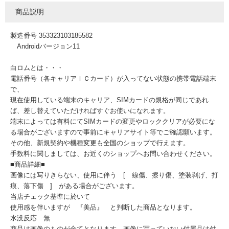
商品説明
製造番号 353323103185582
Androidバージョン11
白ロムとは・・・
電話番号（各キャリアＩＣカード）が入ってない状態の携帯電話端末
で、
現在使用している端末のキャリア、SIMカードの規格が同じであれ
ば、差し替えていただければすぐお使いになれます。
端末によっては有料にてSIMカードの変更やロッククリアが必要にな
る場合がございますので事前にキャリアサイト等でご確認願います。
その他、新規契約や機種変更も全国のショップで行えます。
手数料に関しましては、お近くのショップへお問い合わせください。
■商品詳細■
画像には写りきらない、使用に伴う [ 線傷、擦り傷、塗装剥げ、打
痕、落下傷 ] がある場合がございます。
当店チェック基準に於いて
使用感を伴いますが 『美品』 と判断した商品となります。
水没反応 無
商品は画像のものが全てとなります。画像に写っていない付属品は付