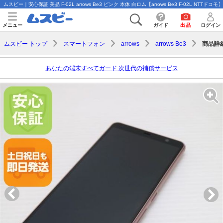
ムスビー｜安心保証 美品 F-02L arrows Be3 ピンク 本体 白ロム【arrows Be3 F-02L NTTドコモ】
メニュー
ガイド
出品
ログイン
商品詳
ムスビー トップ
スマートフォン
arrows
arrows Be3
あなたの端末すべてガード 次世代の補償サービス