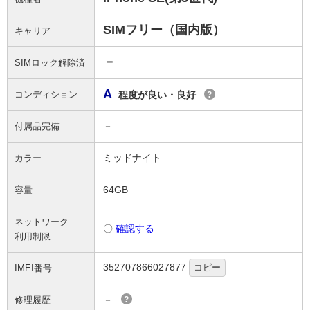
SIMフリー（国内版）
キャリア
－
SIMロック解除済
A
コンディション
程度が良い・良好
?
－
付属品完備
ミッドナイト
カラー
64GB
容量
ネットワーク
〇
確認する
利用制限
352707866027877
コピー
IMEI番号
－
修理履歴
?