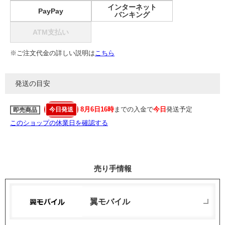
インターネット
PayPay
バンキング
ATM支払い
※ご注文代金の詳しい説明は
こちら
発送の目安
8月6日16時
までの入金で
今日
発送予定
今日発送
即売商品
このショップの休業日を確認する
売り手情報
翼モバイル