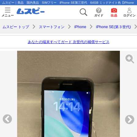
ムスビー｜美品 国内美品 SIMフリー iPhone SE第三世代 64GB ミッドナイト色【iPhone SE
メニュー
ガイド
出品
ログイン
ムスビー トップ
スマートフォン
iPhone
iPhone SE(第３世代)
あなたの端末すべてガード 次世代の補償サービス