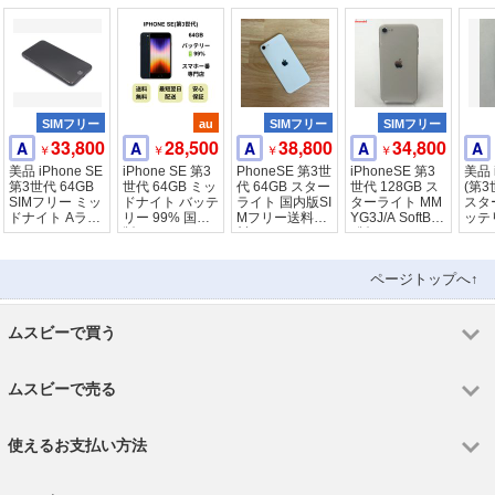
SIMフリー
au
SIMフリー
SIMフリー
33,800
28,500
38,800
34,800
A
A
A
A
A
￥
￥
￥
￥
美品 iPhone SE
iPhone SE 第3
PhoneSE 第3世
iPhoneSE 第3
美品 
第3世代 64GB
世代 64GB ミッ
代 64GB スター
世代 128GB ス
(第3
SIMフリー ミッ
ドナイト バッテ
ライト 国内版SI
ターライト MM
スタ
ドナイト Aラン
リー 99% 国内
Mフリー送料無
YG3J/A SoftBan
ッテリ
ク
版 SIMフリー
料
k版SIMフリ
7331
ページトップへ↑
ムスビーで買う
ムスビーで売る
使えるお支払い方法