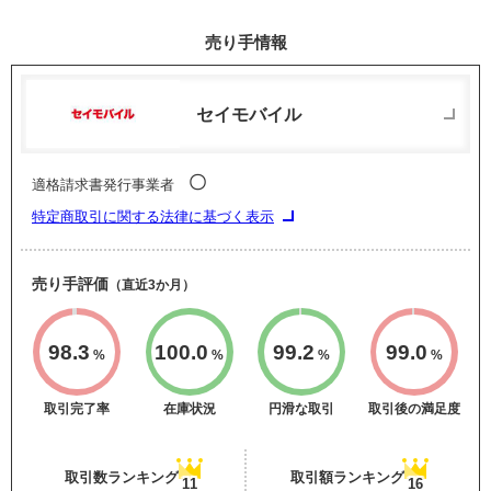
売り手情報
セイモバイル
〇
適格請求書発行事業者
特定商取引に関する法律に基づく表示
売り手評価
（直近3か月）
98.3
100.0
99.2
99.0
%
%
%
%
取引完了率
在庫状況
円滑な取引
取引後の満足度
取引数ランキング
取引額ランキング
11
16