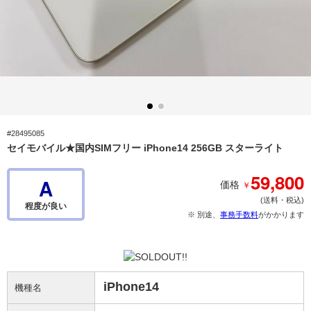
#28495085
セイモバイル★国内SIMフリー iPhone14 256GB スターライト
59,800
A
￥
価格
(送料・税込)
程度が良い
※ 別途、
事務手数料
がかかります
iPhone14
機種名