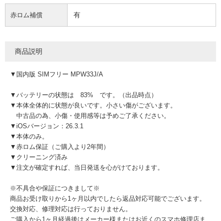
有
赤ロム補償
商品説明
▼国内版 SIMフリー MPW33J/A
▼バッテリーの状態は 83% です。（出品時点）
▼本体全体的に状態が良いです。小さい傷がございます。
中古品の為、小傷・使用感等は予めご了承ください。
▼iOSバージョン：26.3.1
▼本体のみ。
▼赤ロム保証（ご購入より2年間）
▼クリーニング済み
▼注文が確定すれば、当日発送を心がけております。
※不具合や保証につきまして※
商品お受け取りから1ヶ月以内でしたら返品対応可能でございます。
交換対応、修理対応は行っておりません。
ご購入から1ヶ月経過後はメーカー様またはお近くのスマホ修理店ま