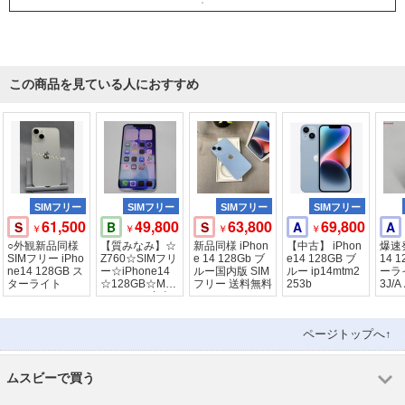
この商品を見ている人におすすめ
SIMフリー
SIMフリー
SIMフリー
SIMフリー
61,500
49,800
63,800
69,800
S
B
S
A
A
￥
￥
￥
￥
○外観新品同様
【質みなみ】☆
新品同様 iPhon
【中古】 iPhon
爆速発
SIMフリー iPho
Z760☆SIMフリ
e 14 128Gb ブ
e14 128GB ブ
14 
ne14 128GB ス
ー☆iPhone14
ルー国内版 SIM
ルー ip14mtm2
ーラ
ターライト
☆128GB☆MP
フリー 送料無料
253b
3J/A
UQ3J/A☆中古
フリ
ページトップへ↑
ムスビーで買う