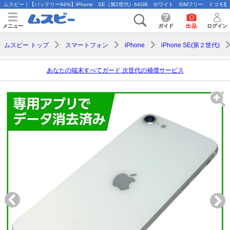
ムスビー｜【バッテリー94%】iPhone SE（第2世代）64GB ホワイト SIMフリー ドコモ版【iPh
メニュー
ガイド
出品
ログイン
ムスビー トップ
スマートフォン
iPhone
iPhone SE(第２世代)
あなたの端末すべてガード 次世代の補償サービス