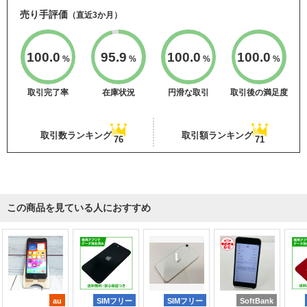
売り手評価
（直近3か月）
100.0
95.9
100.0
100.0
%
%
%
%
取引完了率
在庫状況
円滑な取引
取引後の満足度
取引数ランキング
取引額ランキング
76
71
この商品を見ている人におすすめ
au
SIMフリー
SIMフリー
SoftBank