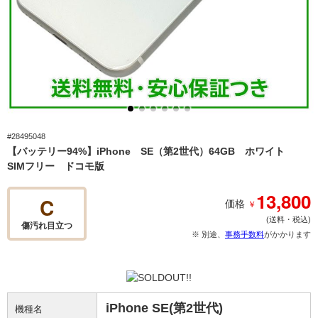
#28495048
【バッテリー94%】iPhone SE（第2世代）64GB ホワイト
SIMフリー ドコモ版
13,800
C
￥
価格
(送料・税込)
傷汚れ目立つ
※ 別途、
事務手数料
がかかります
iPhone SE(第2世代)
機種名