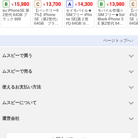
15,980
13,700
14,300
13,980
B
C
A
B
C
￥
￥
￥
￥
au iPhoneSE 第
【バッテリー9
セイモバイル★
モバイル市場☆
【バ
2世代 64GB ブ
7%】iPhone
SIMフリー iPho
SIMフリー★Sof
4%】
ラック 889
SE（第2世代）
ne SE(第２世
tBank iPhone S
SE
64GB ブラッ
代) 64GB ホワ
E 第2世代 64G
64
ク SIMフリ
イト
B☆ホワイト★
クト
ー ドコモ版
Mフ
モ版
ページトップへ↑
ムスビーで買う
ムスビーで売る
使えるお支払い方法
ムスビーについて
運営会社