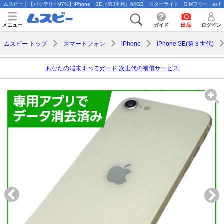
ムスビー｜【バッテリー97%】iPhone SE（第3世代）64GB スターライト SIMフリー au版【iP
メニュー
ガイド
出品
ログイン
ムスビー トップ
スマートフォン
iPhone
iPhone SE(第３世代)
あなたの端末すべてガード 次世代の補償サービス