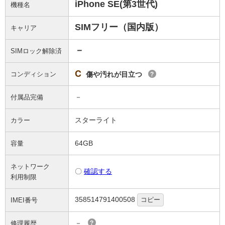
iPhone SE(第3世代)
機種名
SIMフリー（国内版）
キャリア
－
SIMロック解除済
C
コンディション
傷や汚れが目立つ
?
－
付属品完備
スターライト
カラー
64GB
容量
ネットワーク
〇
確認する
利用制限
358514791400508
コピー
IMEI番号
－
修理履歴
?