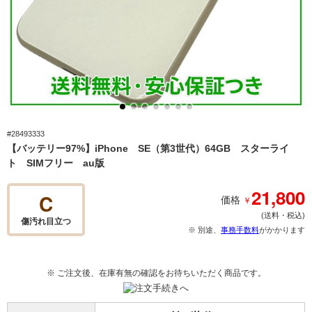
#28493333
【バッテリー97%】iPhone SE（第3世代）64GB スターライ
ト SIMフリー au版
21,800
C
￥
価格
(送料・税込)
傷汚れ目立つ
※ 別途、
事務手数料
がかかります
※ ご注文後、在庫有無の確認をお待ちいただく商品です。