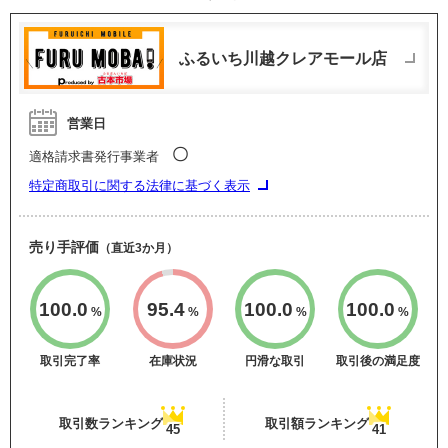
ふるいち川越クレアモール店
営業日
〇
適格請求書発行事業者
特定商取引に関する法律に基づく表示
売り手評価
（直近3か月）
100.0
95.4
100.0
100.0
%
%
%
%
取引完了率
在庫状況
円滑な取引
取引後の満足度
取引数ランキング
取引額ランキング
45
41