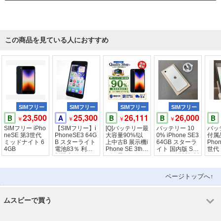
この商品を見ている人におすすめ
SIMフリー
SIMフリー
SIMフリー
SIMフリー
23,500
25,300
26,111
26,000
B
A
B
B
B
￥
￥
￥
￥
SIMフリー iPho
【SIMフリー】i
[Q]バッテリー最
バッテリー 10
バッ
neSE 第3世代
PhoneSE3 64G
大容量90%!以
0% iPhone SE3
付属
ミッドナイト 6
B スターライト
上中古B 展示機i
64GB スターラ
Phon
4GB
電池83％ 利用
Phone SE 3th 6
イト 国内版 SIM
世代
制限〇
4gb 黒
フリー 送料無料
ト64
証
ページトップへ↑
ムスビーで買う