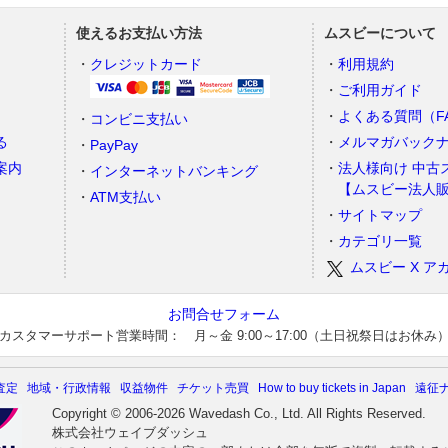
使えるお支払い方法
ムスビーについて
）
クレジットカード
利用規約
ご利用ガイド
よくある質問（F
コンビニ支払い
る
メルマガバック
PayPay
案内
法人様向け 中古
インターネットバンキング
【ムスビー法人
ATM支払い
サイトマップ
カテゴリ一覧
ムスビー X ア
お問合せフォーム
カスタマーサポート営業時間： 月～金 9:00～17:00（土日祝祭日はお休み
査定
地域・行政情報
収益物件
チケット売買
How to buy tickets in Japan
遠征
Copyright © 2006-2026 Wavedash Co., Ltd. All Rights Reserved.
株式会社ウェイブダッシュ