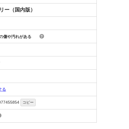
フリー（国内版）
の傷や汚れがある
?
ク
する
077455854
コピー
?