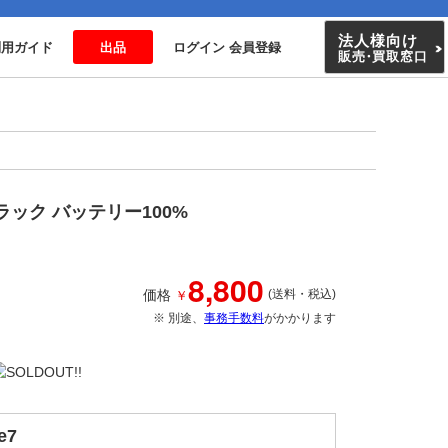
法人様向け
利用ガイド
出品
ログイン 会員登録
販売
・
買取窓口
 ブラック バッテリー100%
8,800
￥
価格
(送料・税込)
※ 別途、
事務手数料
がかかります
e7