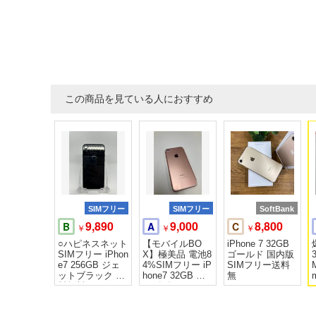
この商品を見ている人におすすめ
SIMフリー
SIMフリー
SoftBank
9,890
9,000
8,800
B
A
C
￥
￥
￥
○ハピネスネット
【モバイルBO
iPhone 7 32GB
SIMフリー iPhon
X】極美品 電池8
ゴールド 国内版
e7 256GB ジェ
4%SIMフリー iP
SIMフリー送料
ットブラック 送
hone7 32GB ロ
無
料無料
ーズゴールド