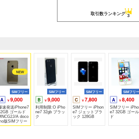
取引数ランキング
3
SIMフリー
SIMフリー
SIMフリー
SIMフリ
9,000
9,000
7,800
8,400
A
B
C
A
￥
￥
￥
￥
爆速発送iPhone7
利用制限:O iPho
SIMフリー iPhon
SIMフリー iPho
32GB ゴールド
ne7 32gb ブラッ
e7 ジェットブラ
e7 32GB ゴール
MNCG2J/A doco
ク
ック 128GB
ド
mo版SIMフリー