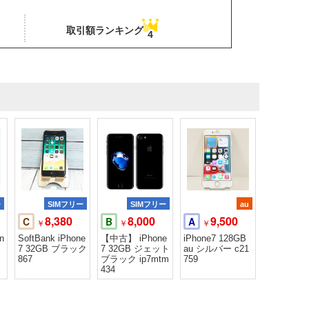
取引額ランキング
4
ー
SIMフリー
SIMフリー
au
8,380
8,000
9,500
C
B
A
￥
￥
￥
n
SoftBank iPhone
【中古】 iPhone
iPhone7 128GB
7 32GB ブラック
7 32GB ジェット
au シルバー c21
867
ブラック ip7mtm
759
434