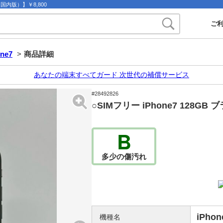
（国内版）】￥8,800
ご
one7
>
商品詳細
あなたの端末すべてガード 次世代の補償サービス
#28492826
○SIMフリー iPhone7 128GB
B
多少の傷汚れ
iPhon
機種名