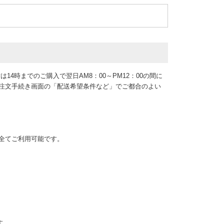
14時までのご購入で翌日AM8：00～PM12：00の間に
、注文手続き画面の「配送希望条件など」でご都合のよい
カード全てご利用可能です。
す。