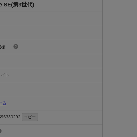
ne SE(第3世代)
?
同様
ライト
する
596330292
コピー
?