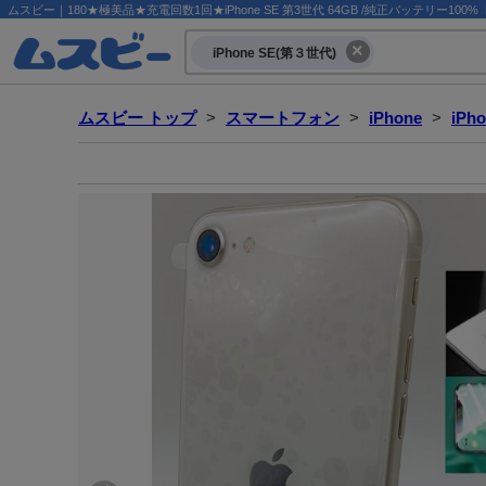
ムスビー｜180★極美品★充電回数1回★iPhone SE 第3世代 64GB /純正バッテリー100%【iPh
iPhone SE(第３世代)
ムスビー トップ
>
スマートフォン
>
iPhone
>
iPh