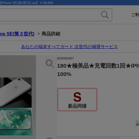
one SE(第3世代) au】￥39,800
ご
one SE(第３世代)
>
商品詳細
あなたの端末すべてガード 次世代の補償サービス
#28489387
180★極美品★充電回数1回★iPho
100%
S
新品同様