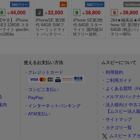
SIMフリー
au
SIMフリー
SoftBan
44,000
32,000
38,800
39,800
B
J
B
S
￥
￥
￥
￥
【中古】 iPhone
iPhoneSE 第3世
iPhone SE第3世
264★極美品★i
SE3 128GB スタ
代 64GB SIMフ
代 64GB スター
hone SE 第3世
ーライト ipse3m
リー ミッドライ
ライト 国内版SI
64GB /純正バッ
tm1904a
ト バッテリー10
Mフリー送料無
テリー90%
0% [5436]
料
使えるお支払い方法
ムスビーについて
）
クレジットカード
利用規約
ご利用ガイド
よくある質問（F
コンビニ支払い
る
メルマガバック
PayPay
案内
法人様向け 中古
インターネットバンキング
【ムスビー法人
ATM支払い
サイトマップ
カテゴリ一覧
ムスビー X ア