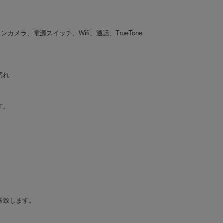
メラ、電源スイッチ、Wifi、通話、TrueTone
汚れ
す。
送致します。