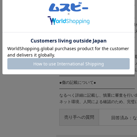
━━━━━━━━━━━━━━━━━━━
●注意事項●
━━━━━━━━━━━━━━━━━━━
★純正箱が付属する場合でも、容量やIME
い。少しでも気になる方は、ご購入をお控
━━━━━━━━━━━━━━━━━━━
●返品規約●
━━━━━━━━━━━━━━━━━━━
当店の不備による動作不良について、受け
メーカー保証期限内に不具合がある場合は
未開封品に関してはいかなる理由でも返品
━━━━━━━━━━━━━━━━━━━
●傷の記載について●
━━━━━━━━━━━━━━━━━━━
なるべく詳細に記載し、慎重に審査を行い
ネット環境、人間による確認のため、完璧
売り手への質問
回答済み：な