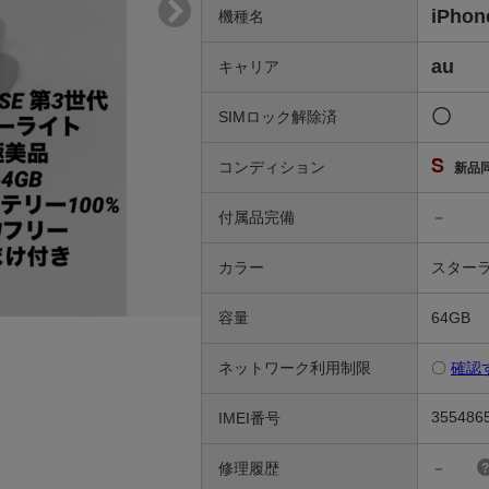
iPho
機種名
au
キャリア
〇
SIMロック解除済
S
コンディション
新品
付属品完備
－
カラー
スター
容量
64GB
ネットワーク利用制限
〇
確認
355486
IMEI番号
修理履歴
－