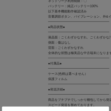
ネットワーク利用制限：〇
バッテリー：純正バッテリー100%
以下基本機能動作確認済み
音量調節ボタン、バイブレーション、外&インカ
━━━━━━━━━━━━━━━━━━━
●商品状態●
━━━━━━━━━━━━━━━━━━━
液晶面：ごくわずかなすれ、ごくわずかな
側面：傷はなし
背面：ごくわずかなすれ
全体的な状態は極美品な中古端末になりま
━━━━━━━━━━━━━━━━━━━
●付属品●
━━━━━━━━━━━━━━━━━━━
ケース(色柄は選べません）
保護フィルム
━━━━━━━━━━━━━━━━━━━
●発送詳細●
━━━━━━━━━━━━━━━━━━━
商品をプチプチでしっかり梱包してから発
スピード発送を努めております。
土、祝日も発送しております。