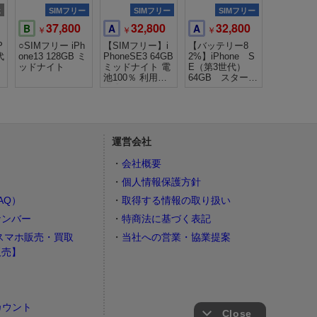
k
SIMフリー
SIMフリー
SIMフリー
37,800
32,800
32,800
B
A
A
￥
￥
￥
P
○SIMフリー iPh
【SIMフリー】i
【バッテリー8
代
one13 128GB ミ
PhoneSE3 64GB
2%】iPhone S
ッドナイト
ミッドナイト 電
E（第3世代）
池100％ 利用制
64GB スターラ
限〇
イト ソフトバ
ンク版
運営会社
会社概要
個人情報保護方針
AQ）
取得する情報の取り扱い
ナンバー
特商法に基づく表記
スマホ販売・買取
当社への営業・協業提案
販売】
カウント