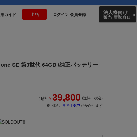
法人様向け
利用ガイド
出品
ログイン 会員登録
販売
・
買取窓口
ne SE 第3世代 64GB /純正バッテリー
39,800
￥
価格
(送料・税込)
※ 別途、
事務手数料
がかかります