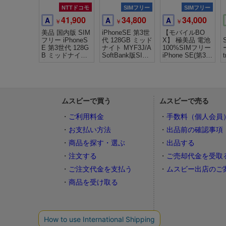
NTTドコモ
SIMフリー
SIMフリー
41,900
34,800
34,000
A
A
A
￥
￥
￥
美品 国内版 SIM
iPhoneSE 第3世
【モバイルBO
フリー iPhoneS
代 128GB ミッド
X】 極美品 電池
E 第3世代 128G
ナイト MYF3J/A
100%SIMフリー
B ミッドナイト
SoftBank版SIM
iPhone SE(第3世
色
フリー
代) 64GB
ムスビーで買う
ムスビーで売る
ご利用料金
手数料（個人会員
お支払い方法
出品前の確認事項
商品を探す・選ぶ
出品する
注文する
ご売却代金を受取
ご注文代金を支払う
ムスビー出店のご
商品を受け取る