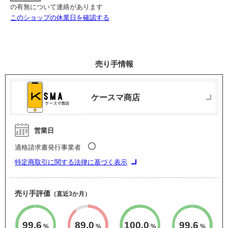
の有無について連絡があります
このショップの休業日を確認する
売り手情報
ケースマ商店
営業日
〇
適格請求書発行事業者
特定商取引に関する法律に基づく表示
売り手評価
（直近3か月）
99.6
89.0
100.0
99.6
%
%
%
%