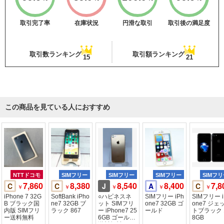
取引完了率
在庫状況
円滑な取引
取引後の満足度
取引数ランキング
取引額ランキング
15
21
この商品を見ている人におすすめ
NTTドコモ
SIMフリー
SIMフリー
SIMフリー
SIMフ
7,860
8,380
8,540
8,400
7,8
C
C
J
A
C
￥
￥
￥
￥
￥
iPhone 7 32G
SoftBank iPho
○ハピネスネ
SIMフリー iPh
SIMフリー i
B ブラック国
ne7 32GB ブ
ット SIMフリ
one7 32GB ゴ
one7 ジェ
内版 SIMフリ
ラック 867
ー iPhone7 25
ールド
トブラック 
ー送料無料
6GB ゴールド
8GB