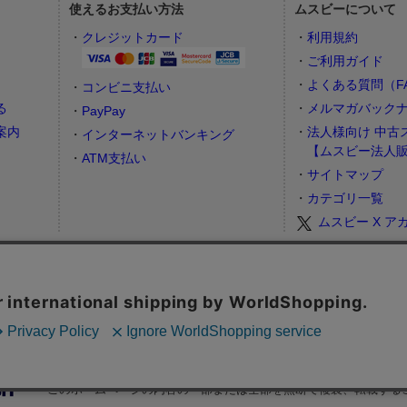
使えるお支払い方法
ムスビーについて
）
クレジットカード
利用規約
ご利用ガイド
よくある質問（F
コンビニ支払い
る
メルマガバック
PayPay
案内
法人様向け 中古
インターネットバンキング
【ムスビー法人
ATM支払い
サイトマップ
カテゴリ一覧
ムスビー X ア
お問合せフォーム
カスタマーサポート営業時間： 月～金 9:00～17:00（土日祝祭日はお休み
査定
地域・行政情報
収益物件
チケット売買
How to buy tickets in Japan
遠征
Copyright © 2006-2026 Wavedash Co., Ltd. All Rights Reserved.
株式会社ウェイブダッシュ
このホームページの内容の一部または全部を無断で複製、転載する