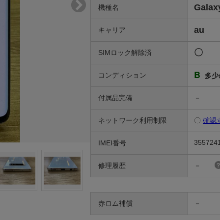
Galax
機種名
au
キャリア
〇
SIMロック解除済
B
コンディション
多少
付属品完備
－
ネットワーク利用制限
〇
確認
355724
IMEI番号
修理履歴
－
赤ロム補償
－