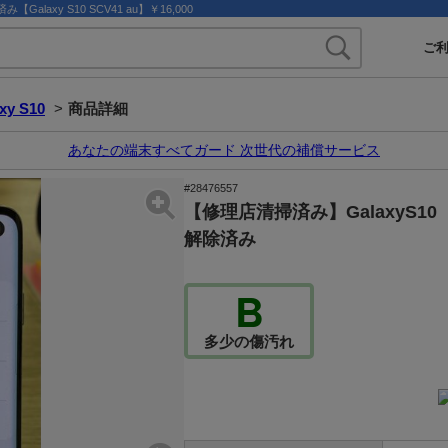
axy S10 SCV41 au】￥16,000
ご
xy S10
>
商品詳細
あなたの端末すべてガード 次世代の補償サービス
#28476557
【修理店清掃済み】GalaxyS1
解除済み
B
多少の傷汚れ