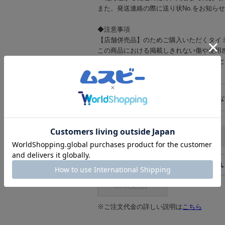
また、発送連絡の際に送り状No.をお知ら
◆注意事項
【店舗併売品】のためご購入いただくタイ
この商品における掲載しきれない傷や使用
上記2点をご了承の上で、中古品であるこ
】
売り手への質問
回答済み：な
お支払い方法
クレジットカード
コンビニ支払
ATM支払い
※ご注文代金の詳しい説明は
こちら