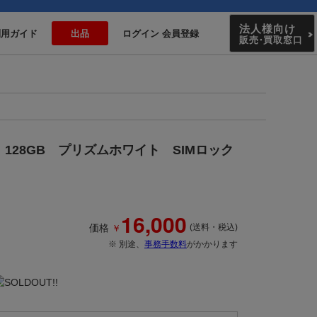
法人様向け
利用ガイド
出品
ログイン 会員登録
販売
・
買取窓口
0 128GB プリズムホワイト SIMロック
16,000
￥
価格
(送料・税込)
※ 別途、
事務手数料
がかかります