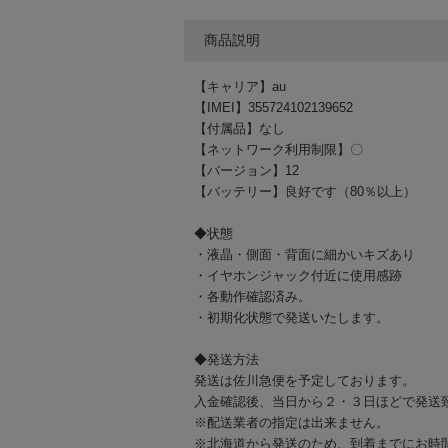
商品説明
【キャリア】au
【IMEI】355724102139652
【付属品】なし
【ネットワーク利用制限】〇
【バージョン】12
【バッテリー】良好です（80％以上）
◆状態
・液晶・側面・背面に細かいキズあり
・イヤホンジャック付近に使用感跡
・各動作確認済み。
・初期化状態で発送いたします。
◆発送方法
発送は佐川急便を予定しております。
入金確認後、当日から２・３日ほどで発送
※配送業者の指定は出来ません。
※北海道から発送のため、到着までにお時