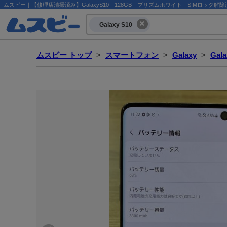
ムスビー｜【修理店清掃済み】GalaxyS10 128GB プリズムホワイト SIMロック解除済み【Gal
Galaxy S10
ムスビー トップ
>
スマートフォン
>
Galaxy
>
Gala