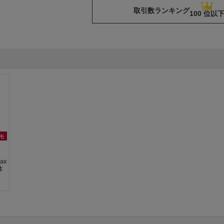
取引数ランキング
100 位以
モ
ax
体