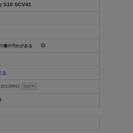
y S10 SCV41
の傷や汚れがある
?
する
102139652
コピー
?