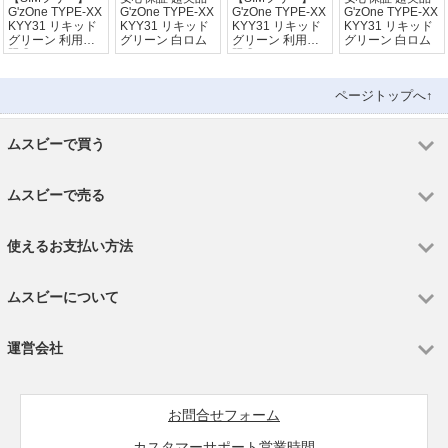
G'zOne TYPE-XX
G'zOne TYPE-XX
G'zOne TYPE-XX
G'zOne TYPE-XX
KYY31 リキッド
KYY31 リキッド
KYY31 リキッド
KYY31 リキッド
グリーン 利用制
グリーン 白ロム
グリーン 利用制
グリーン 白ロム
限〇
限〇
ページトップへ↑
ムスビーで買う
ムスビーで売る
使えるお支払い方法
ムスビーについて
運営会社
お問合せフォーム
カスタマーサポート営業時間