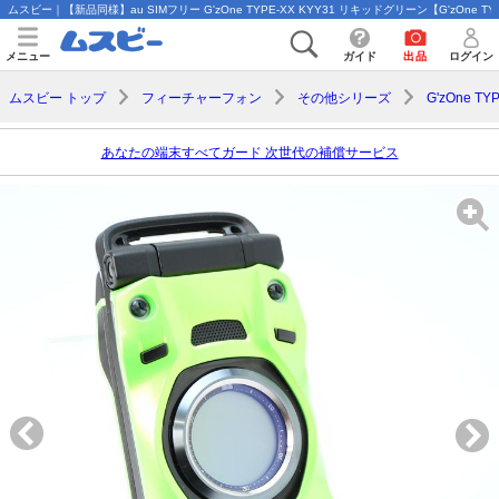
ムスビー｜【新品同様】au SIMフリー G'zOne TYPE-XX KYY31 リキッドグリーン【G'zOne TYPE
メニュー
ガイド
出品
ログイン
ムスビー トップ
フィーチャーフォン
その他シリーズ
G'zOne TY
あなたの端末すべてガード 次世代の補償サービス