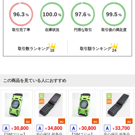
96.3
100.0
97.6
99.5
%
%
%
%
取引完了率
在庫状況
円滑な取引
取引後の満足度
取引数ランキング
取引額ランキング
18
24
この商品を見ている人におすすめ
au
au
au
au
30,800
34,800
30,800
33,700
A
A
A
A
￥
￥
￥
￥
【SIMフリー】
安心保証 超美品
【SIMフリー】
安心保証 超美品