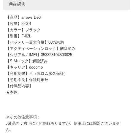
商品説明
【商品】arrows Be3
【容量】32GB
【カラー】ブラック
【型番】F-02L
【バッテリー最大容量】80%未満
【アクティベーションロック】解除済み
【シリアル / IMEI】353323104503825
【SIMロック】解除済み
【キャリア】docomo
【利用制限】△（赤ロム永久保証）
【初期不良】保証対象外
【付属品内容】
★本体
※その他注意事項：
♪液晶面：右下にヒビ割れありますが、使用上には問題ございませ
ん。