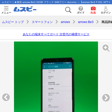
ムスビー｜★激安 arrows Be3 32GB ブラック SIMフリー docomo △【arrows Be3 F-02L NTT
メニュー
ガイド
出品
ログイン
商品詳
ムスビー トップ
スマートフォン
arrows
arrows Be3
あなたの端末すべてガード 次世代の補償サービス