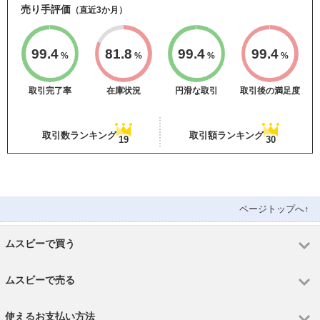
売り手評価
（直近3か月）
99.4
81.8
99.4
99.4
%
%
%
%
取引完了率
在庫状況
円滑な取引
取引後の満足度
取引数ランキング
取引額ランキング
19
30
ページトップへ↑
ムスビーで買う
ムスビーで売る
使えるお支払い方法