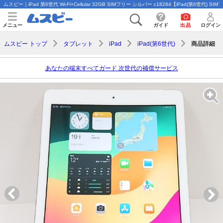
ムスビー｜iPad 第6世代 Wi-Fi+Cellular 32GB SIMフリー シルバー c18284【iPad(第6世代) 
メニュー
ガイド
出品
ログイン
商品詳細
ムスビー トップ
タブレット
iPad
iPad(第6世代)
あなたの端末すべてガード 次世代の補償サービス