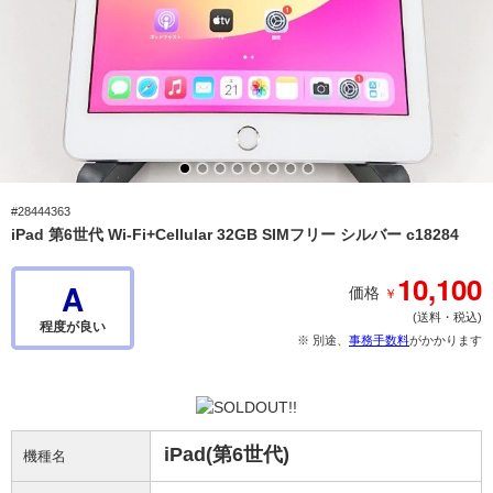
#28444363
iPad 第6世代 Wi-Fi+Cellular 32GB SIMフリー シルバー c18284
10,100
A
￥
価格
(送料・税込)
程度が良い
※ 別途、
事務手数料
がかかります
iPad(第6世代)
機種名