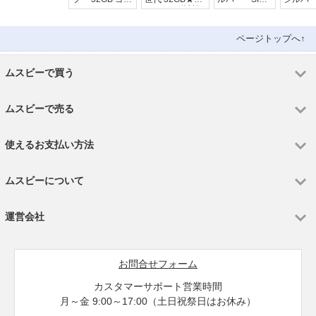
ルド
ルバー☆送料無
フリー ドコ
ipd6mt
料
モ版
ページトップへ↑
ムスビーで買う
ムスビーで売る
使えるお支払い方法
ムスビーについて
運営会社
お問合せフォーム
カスタマーサポート営業時間
月～金 9:00～17:00（土日祝祭日はお休み）