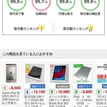
99.5
95.7
99.8
99.9
%
%
%
%
取引完了率
在庫状況
円滑な取引
取引後の満足度
取引数ランキング
取引額ランキング
7
17
この商品を見ている人におすすめ
8,500
SIMフリー
SoftBank
SIMフリー
S
C
￥
12,100
10,980
9,800
A
B
B
B
￥
￥
￥
￥
Apple iPad 第
6世代 Wi-Fi 3
新品同様 SIMフ
モバイル市場☆
iPad 6 Wi
【中古】 
2GB Silevr 訳
リー iPad6 第6
SIMフリー★Sof
－Fi＋Cellular
Wi-Fi+Ce
あり音量ボタ
世代 Wi-Fi+セル
tBank iPad 第6
32GB シ
32GB 
ン固い
ラー 32GB ゴー
世代 32GB★シ
ルバー SIM
シルバー 