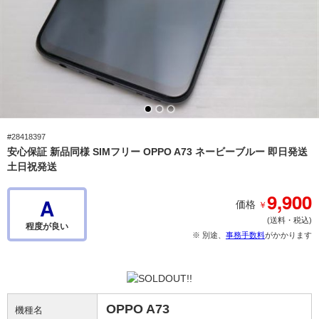
#28418397
安心保証 新品同様 SIMフリー OPPO A73 ネービーブルー 即日発送
土日祝発送
9,900
A
￥
価格
(送料・税込)
程度が良い
※ 別途、
事務手数料
がかかります
OPPO A73
機種名