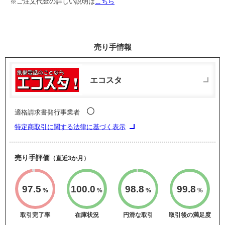
※ご注文代金の詳しい説明は
こちら
売り手情報
エコスタ
〇
適格請求書発行事業者
特定商取引に関する法律に基づく表示
売り手評価
（直近3か月）
97.5
100.0
98.8
99.8
%
%
%
%
取引完了率
在庫状況
円滑な取引
取引後の満足度