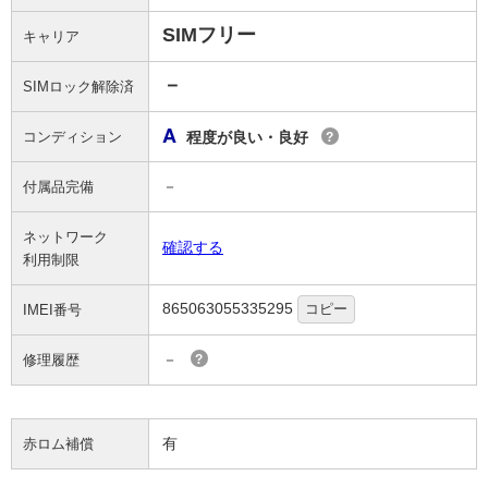
SIMフリー
キャリア
－
SIMロック解除済
A
コンディション
程度が良い・良好
?
－
付属品完備
ネットワーク
確認する
利用制限
865063055335295
コピー
IMEI番号
－
修理履歴
?
有
赤ロム補償