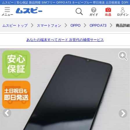
ムスビー｜安心保証 新品同様 SIMフリー OPPO A73 ネービーブルー 即日発送 土日祝発送【OPPO A
メニュー
ガイド
出品
ログイン
商品詳細
ムスビー トップ
スマートフォン
OPPO
OPPO A73
あなたの端末すべてガード 次世代の補償サービス