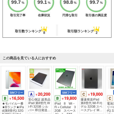
99.7
99.1
98.8
99.7
%
%
%
%
取引完了率
在庫状況
円滑な取引
取引後の満足度
取引数ランキング
取引額ランキング
8
2
この商品を見ている人におすすめ
SIMフリー
20,200
SIMフリー
19,000
A
C
￥
￥
16,500
19,800
B
B
C
￥
￥
安心保証 超美品
爆速発送iPad
iPad 第8世代 W
第8世代 Wi-Fiモ
★モバイル一番
iPad 8 Wi－
電池7
i-Fi 32GB シル
デル 32GB スペ
★Bランク★iPa
Fi＋Cellular 3
リーi
バー 即日発送
ースグレイ MY
d(第8世代) 32G
2GB スペース
代) 
土日祝発送
L92ZP/A 訳あり