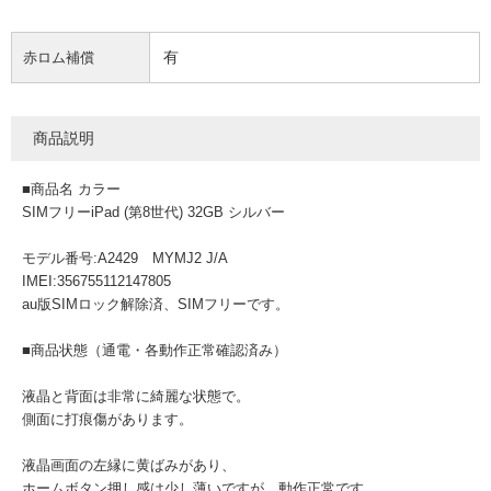
有
赤ロム補償
商品説明
■商品名 カラー
SIMフリーiPad (第8世代) 32GB シルバー
モデル番号:A2429 MYMJ2 J/A
IMEI:356755112147805
au版SIMロック解除済、SIMフリーです。
■商品状態（通電・各動作正常確認済み）
液晶と背面は非常に綺麗な状態で。
側面に打痕傷があります。
液晶画面の左縁に黄ばみがあり、
ホームボタン押し感は少し薄いですが、動作正常です。