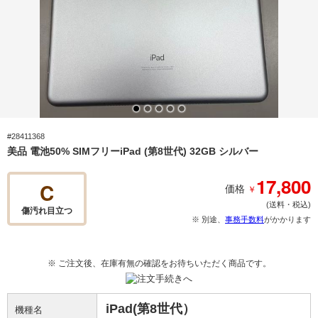
#28411368
美品 電池50% SIMフリーiPad (第8世代) 32GB シルバー
17,800
C
￥
価格
(送料・税込)
傷汚れ目立つ
※ 別途、
事務手数料
がかかります
※ ご注文後、在庫有無の確認をお待ちいただく商品です。
iPad(第8世代）
機種名