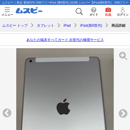
ムスビー｜美品 電池50% SIMフリーiPad (第8世代) 32GB シルバー【iPad(第8世代） SIMフリー
メニュー
ガイド
出品
ログイン
商品詳細
ムスビー トップ
タブレット
iPad
iPad(第8世代)
あなたの端末すべてガード 次世代の補償サービス