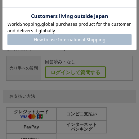
【赤ロム保障】当店・特定商取引に関する法律に基づく表示をご確認
ください
店舗併売品のためご購入いただくタイミングによって販売済みの場合
がございます。
その際はご容赦いただきますようお願いいたします。
(社内管理番号：2586080220753)
回答済み：なし
売り手への質問
ログインして質問する
お支払い方法
クレジットカード
コンビニ支払い
インターネット
PayPay
バンキング