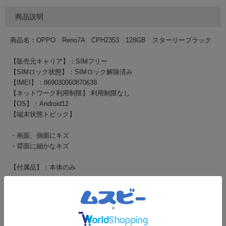
商品説明
商品名：OPPO Reno7A CPH2353 128GB スターリーブラック
【販売元キャリア】：SIMフリー
【SIMロック状態】：SIMロック解除済み
【IMEI】：869030060870638
【ネットワーク利用制限】:利用制限なし
【OS】：Android12
【端末状態トピック】
・画面、側面にキズ
・背面に細かなキズ
【付属品】：本体のみ
・au、docomo、softbank、格安SIMカード全てご利用可能です。
（配送・保障内容）
【配送方法】クロネコヤマト宅急便 全国送料無料