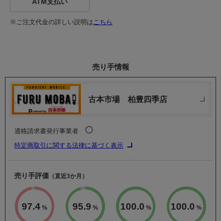
ATM支払い
※ご注文代金の詳しい説明は
こちら
売り手情報
古本市場 柏豊四季店
〇
適格請求書発行事業者
特定商取引に関する法律に基づく表示
売り手評価
（直近3か月）
97.4
95.9
100.0
100.0
%
%
%
%