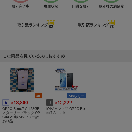
取引完了率
在庫状況
円滑な取引
取引後の満足度
取引数ランキング
取引額ランキング
82
78
この商品を見ている人におすすめ
au
SIMフリー
13,800
12,222
A
J
￥
￥
OPPO Reno7 A 128GB
[Q]ジャンク品 OPPO Re
スターリーブラック OP
no7 A black
G04 AU版SIMフリー訳
あり品