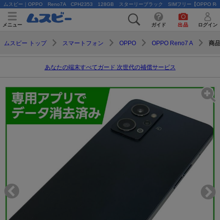
ムスビー｜OPPO Reno7A CPH2353 128GB スターリーブラック SIMフリー【OPPO Reno7
メニュー
ガイド
出品
ログイン
商
ムスビー トップ
スマートフォン
OPPO
OPPO Reno7 A
あなたの端末すべてガード 次世代の補償サービス