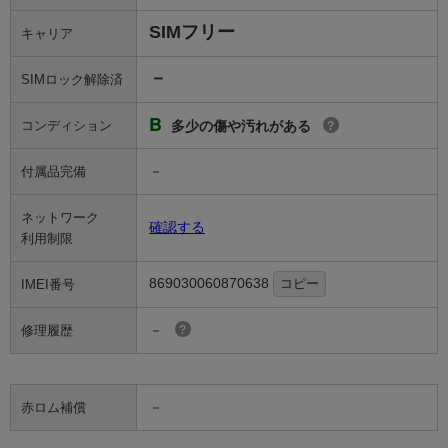
SIMフリー
キャリア
－
SIMロック解除済
B
コンディション
多少の傷や汚れがある
?
－
付属品完備
ネットワーク
確認する
利用制限
869030060870638
コピー
IMEI番号
－
修理履歴
?
－
赤ロム補償