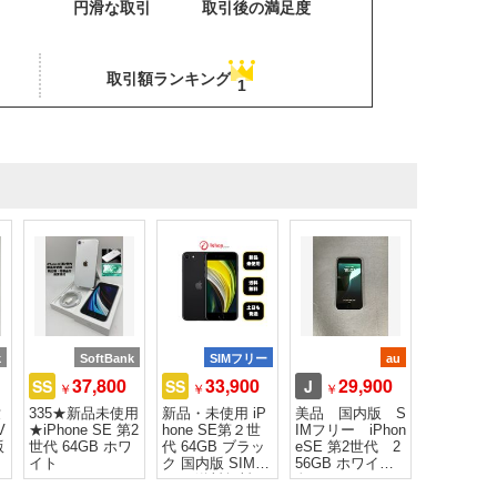
円滑な取引
取引後の満足度
取引額ランキング
1
k
SoftBank
SIMフリー
au
37,800
33,900
29,900
SS
SS
J
￥
￥
￥
世
335★新品未使用
新品・未使用 iP
美品 国内版 S
V
★iPhone SE 第2
hone SE第２世
IMフリー iPhon
版
世代 64GB ホワ
代 64GB ブラッ
eSE 第2世代 2
イト
ク 国内版 SIMフ
56GB ホワイト
リー 送料無料
色