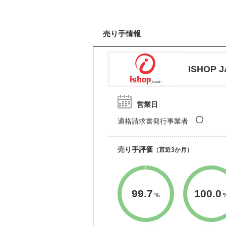
売り手情報
ISHOP 
営業日
〇
適格請求書発行事業者
売り手評価
（直近3か月）
99.7
100.0
%