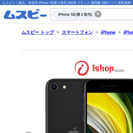
ムスビー｜新品・未使用 iPhone SE第２世代 64GB ブラック 国内版 SIMフリー 送料無料【iP
iPhone SE(第２世代)
ムスビー トップ
>
スマートフォン
>
iPhone
>
iPh