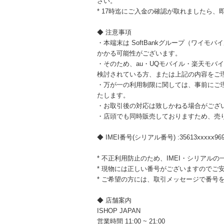
さい。
* 17時迄にご入金の確認が取れましたら、
◆ 注意事項
・本端末は SoftBankグループ（ワイ
かかる可能性がございます。
・そのため、au・UQモバイル・楽天モバイ
検討されている方、または上記の内容をご
・万が一の利用制限に関しては、事前にご
たします。
・お取引後の対応は致しかねる場合がござ
・店頭でも同時販売しておりますため、売
◆ IMEI番号(シリアル番号) :35613xxxxx969
* 不正利用防止のため、IMEI・シリアル
* 現物には正しい番号がございますのでご
* ご希望の方には、取引メッセージで番号
◆ 店舗案内
ISHOP JAPAN
営業時間 11:00 ~ 21:00