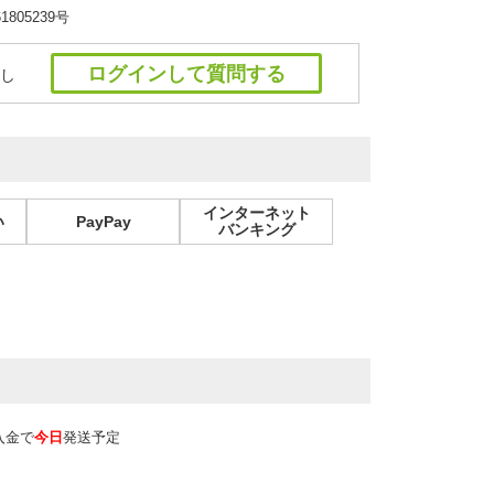
805239号
ログインして質問する
し
インターネット
い
PayPay
バンキング
入金で
今日
発送予定