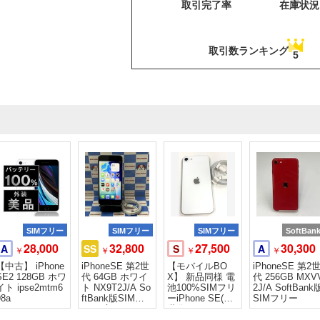
取引完了率
在庫状況
取引数ランキング
5
SIMフリー
SIMフリー
SIMフリー
SoftBan
28,000
32,800
27,500
30,300
A
SS
S
A
￥
￥
￥
￥
【中古】 iPhone
iPhoneSE 第2世
【モバイルBO
iPhoneSE 第2
SE2 128GB ホワ
代 64GB ホワイ
X】 新品同様 電
代 256GB MXV
イト ipse2mtm6
ト NX9T2J/A So
池100%SIMフリ
2J/A SoftBank
98a
ftBank版SIMフ
ーiPhone SE(第2
SIMフリー
リー 交
世代) 128GB