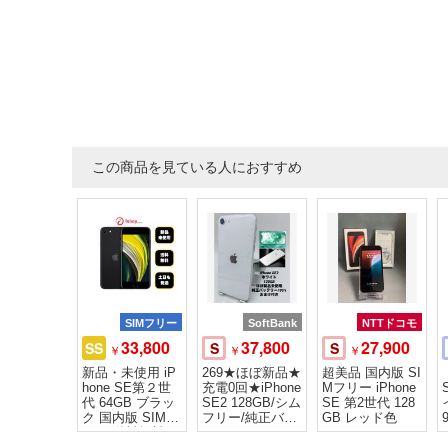
この商品を見ている人におすすめ
SIMフリー
SoftBank
NTTドコモ
33,800
37,800
27,900
SS
S
S
￥
￥
￥
新品・未使用 iP
269★ほぼ新品★
超美品 国内版 SI
hone SE第２世
充電0回★iPhone
Mフリー iPhone
代 64GB ブラッ
SE2 128GB/シム
SE 第2世代 128
ク 国内版 SIMフ
フリー/純正バッ
GB レッド色
リー 送料無料
テリー100%