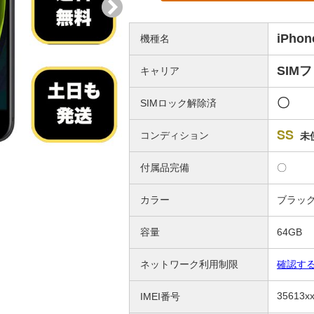
iPho
機種名
SIM
キャリア
〇
SIMロック解除済
SS
コンディション
未
付属品完備
〇
カラー
ブラッ
容量
64GB
ネットワーク利用制限
確認す
35613x
IMEI番号