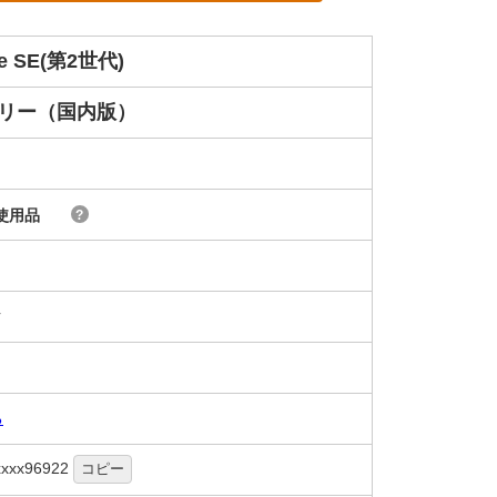
ne SE(第2世代)
フリー（国内版）
使用品
?
ク
る
xxxx96922
コピー