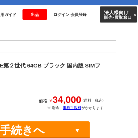
法人様向け
利用ガイド
出品
ログイン 会員登録
販売
・
買取窓口
SE第２世代 64GB ブラック 国内版 SIMフ
34,000
￥
価格
(送料・税込)
※ 別途、
事務手数料
がかかります
手続きへ