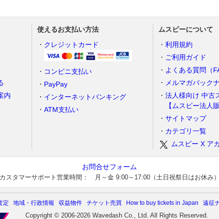
使えるお支払い方法
ムスビーについて
）
クレジットカード
利用規約
ご利用ガイド
よくある質問（F
コンビニ支払い
る
メルマガバック
PayPay
案内
法人様向け 中古
インターネットバンキング
【ムスビー法人
ATM支払い
サイトマップ
カテゴリ一覧
ムスビー X ア
お問合せフォーム
カスタマーサポート営業時間： 月～金 9:00～17:00（土日祝祭日はお休み
査定
地域・行政情報
収益物件
チケット売買
How to buy tickets in Japan
遠征
Copyright © 2006-2026 Wavedash Co., Ltd. All Rights Reserved.