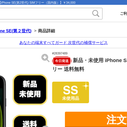
hone SE(第2世代) SIMフリー（国内版）】￥34,000
ご
one SE(第２世代)
>
商品詳細
あなたの端末すべてガード 次世代の補償サービス
#28397489
新品・未使用 iPhone 
今日発送
リー 送料無料
SS
未使用品
注文