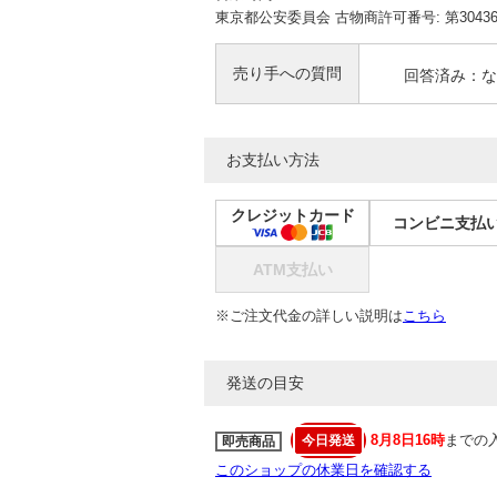
東京都公安委員会 古物商許可番号: 第304361
売り手への質問
回答済み：な
お支払い方法
クレジットカード
コンビニ支払
ATM支払い
※ご注文代金の詳しい説明は
こちら
発送の目安
8月8日16時
までの
今日発送
即売商品
このショップの休業日を確認する