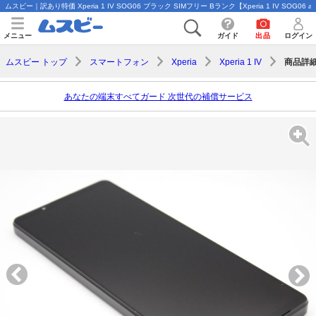
ムスビー｜訳あり特価 Xperia 1 IV SOG06 ブラック SIMフリー Bランク【Xperia 1 IV SOG06 a
メニュー
ガイド
出品
ログイン
商品詳
ムスビー トップ
スマートフォン
Xperia
Xperia 1 IV
あなたの端末すべてガード 次世代の補償サービス