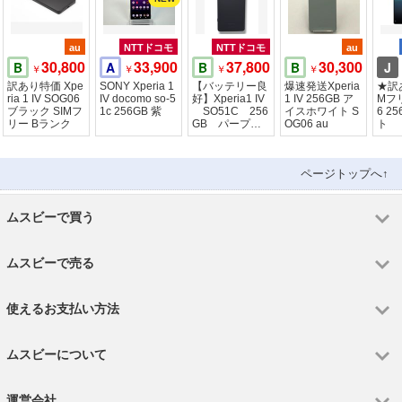
au
NTTドコモ
NTTドコモ
au
30,800
33,900
37,800
30,300
B
A
B
B
J
￥
￥
￥
￥
訳あり特価 Xpe
SONY Xperia 1
【バッテリー良
爆速発送Xperia
★訳
ria 1 IV SOG06
IV docomo so-5
好】Xperia1 IV
1 IV 256GB ア
Mフリ
ブラック SIMフ
1c 256GB 紫
SO51C 256
イスホワイト S
6 2
リー Bランク
GB パープ
OG06 au
ト
ル SIMフリ
ー ドコモ版
ページトップへ↑
ムスビーで買う
ムスビーで売る
使えるお支払い方法
ムスビーについて
運営会社