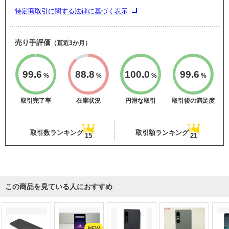
特定商取引に関する法律に基づく表示
売り手評価
（直近3か月）
99.6
88.8
100.0
99.6
%
%
%
%
取引完了率
在庫状況
円滑な取引
取引後の満足度
取引数ランキング
取引額ランキング
15
21
この商品を見ている人におすすめ