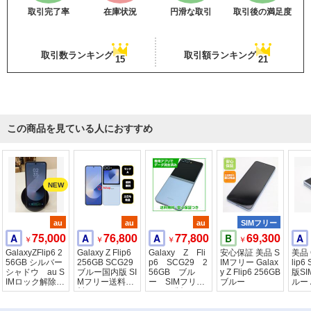
取引完了率
在庫状況
円滑な取引
取引後の満足度
取引数ランキング
取引額ランキング
15
21
この商品を見ている人におすすめ
au
au
au
SIMフリー
75,000
76,800
77,800
69,300
A
A
A
B
A
￥
￥
￥
￥
GalaxyZFlip6 2
Galaxy Z Flip6
Galaxy Z Fli
安心保証 美品 S
美品 G
56GB シルバー
256GB SCG29
p6 SCG29 2
IMフリー Galax
lip6
シャドウ au S
ブルー国内版 SI
56GB ブル
y Z Flip6 256GB
版S
IMロック解除済
Mフリー送料無
ー SIMフリ
ブルー
ルー
み
料
ー au版