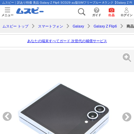
ムスビー｜訳あり特価 美品 Galaxy Z Flip6 SCG29 au版SIMフリーブルー Aランク【Galaxy Z Flip
メニュー
ガイド
出品
ログイン
商品
ムスビー トップ
スマートフォン
Galaxy
Galaxy Z Flip6
あなたの端末すべてガード 次世代の補償サービス