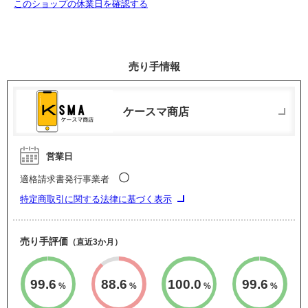
このショップの休業日を確認する
売り手情報
ケースマ商店
営業日
〇
適格請求書発行事業者
特定商取引に関する法律に基づく表示
売り手評価
（直近3か月）
99.6
88.6
100.0
99.6
%
%
%
%