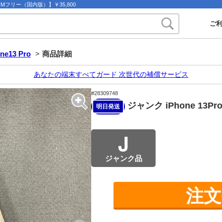
o SIMフリー（国内版）】￥35,800
ご
ne13 Pro
>
商品詳細
あなたの端末すべてガード 次世代の補償サービス
#28309748
ジャンク iPhone 13P
明日発送
J
ジャンク品
注文