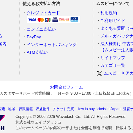
使えるお支払い方法
ムスビーについて
）
クレジットカード
利用規約
ご利用ガイド
よくある質問（F
コンビニ支払い
る
メルマガバック
PayPay
案内
法人様向け 中古
インターネットバンキング
【ムスビー法人
ATM支払い
サイトマップ
カテゴリ一覧
ムスビー X ア
お問合せフォーム
カスタマーサポート営業時間： 月～金 9:00～17:00（土日祝祭日はお休み
査定
地域・行政情報
収益物件
チケット売買
How to buy tickets in Japan
遠征
Copyright © 2006-2026 Wavedash Co., Ltd. All Rights Reserved.
株式会社ウェイブダッシュ
このホームページの内容の一部または全部を無断で複製、転載する