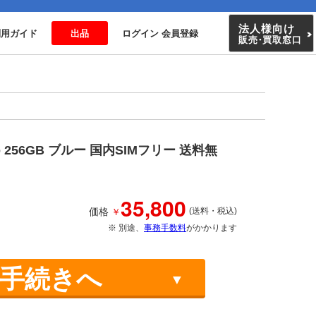
法人様向け
利用ガイド
出品
ログイン 会員登録
販売
・
買取窓口
ro 256GB ブルー 国内SIMフリー 送料無
35,800
￥
価格
(送料・税込)
※ 別途、
事務手数料
がかかります
手続きへ