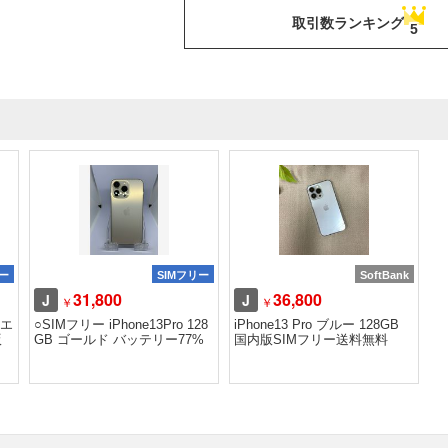
取引数ランキング
5
リー
SIMフリー
SoftBank
31,800
36,800
J
J
￥
￥
シエ
○SIMフリー iPhone13Pro 128
iPhone13 Pro ブルー 128GB
版
GB ゴールド バッテリー77%
国内版SIMフリー送料無料