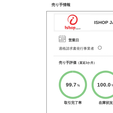
売り手情報
ISHOP 
営業日
〇
適格請求書発行事業者
売り手評価
（直近3か月）
99.7
100.0
%
取引完了率
在庫状況