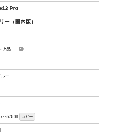
e13 Pro
フリー（国内版）
ンク品
?
ブルー
る
xxxx57568
コピー
?