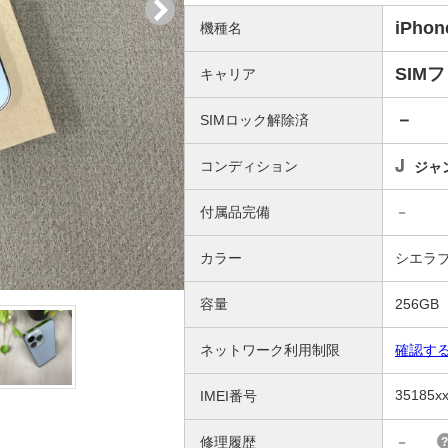
iPhon
機種名
SIM
キャリア
－
SIMロック解除済
J
コンディション
ジャ
付属品完備
－
カラー
シエラ
容量
256GB
ネットワーク利用制限
確認す
35185x
IMEI番号
修理履歴
－