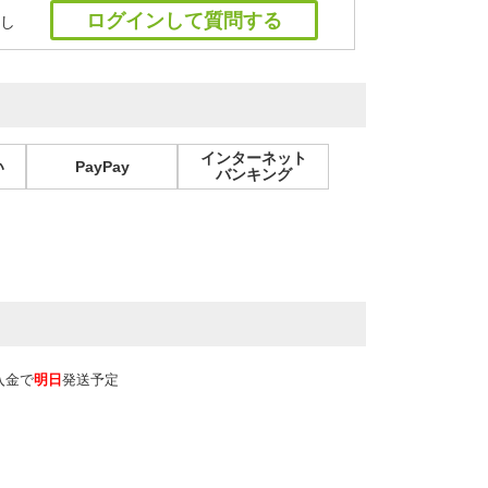
ログインして質問する
し
インターネット
い
PayPay
バンキング
入金で
明日
発送予定