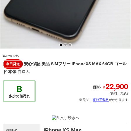
#28283235
安心保証 美品 SIMフリー iPhoneXS MAX 64GB ゴール
今日発送
ド 本体 白ロム
22,900
B
￥
価格
(送料・税込)
多少の傷汚れ
※ 別途、
事務手数料
がかかります
iPhone XS Max
機種名