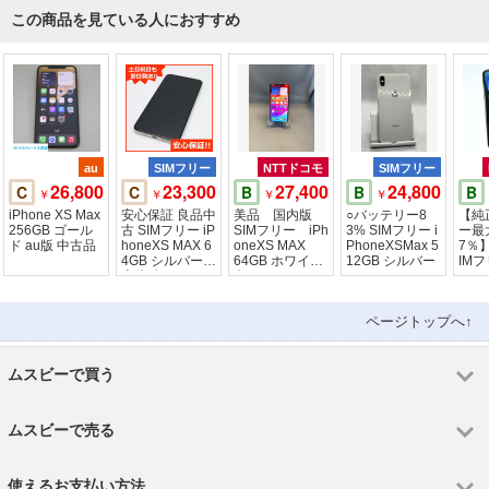
この商品を見ている人におすすめ
au
SIMフリー
NTTドコモ
SIMフリー
26,800
23,300
27,400
24,800
C
C
B
B
B
￥
￥
￥
￥
iPhone XS Max
安心保証 良品中
美品 国内版
○バッテリー8
【純
256GB ゴール
古 SIMフリー iP
SIMフリー iPh
3% SIMフリー i
ー最
ド au版 中古品
honeXS MAX 6
oneXS MAX
PhoneXSMax 5
7％】
4GB シルバー
64GB ホワイト
12GB シルバー
IMフ
本体 白ロム
色
e XS
ページトップへ↑
ムスビーで買う
ムスビーで売る
使えるお支払い方法