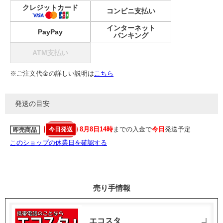
クレジットカード
コンビニ支払い
インターネット
PayPay
バンキング
ATM支払い
※ご注文代金の詳しい説明は
こちら
発送の目安
8月8日14時
までの入金で
今日
発送予定
今日発送
即売商品
このショップの休業日を確認する
売り手情報
エコスタ