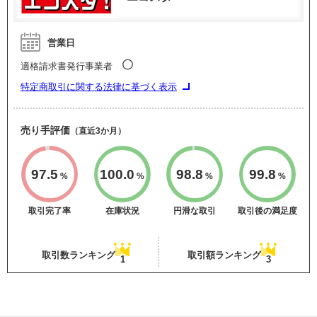
営業日
〇
適格請求書発行事業者
特定商取引に関する法律に基づく表示
売り手評価
（直近3か月）
97.5
100.0
98.8
99.8
%
%
%
%
取引完了率
在庫状況
円滑な取引
取引後の満足度
取引数ランキング
取引額ランキング
1
3