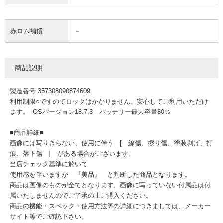
－
赤ロム補償
商品説明
製造番号 357308090874609
利用制限○ですのでロックはかかりません。安心してご利用いただけ
ます。 iOSバージョン18.7.3 バッテリー最大容量80％
■商品詳細■
画像には写りきらない、使用に伴う [ 線傷、擦り傷、塗装剥げ、打
痕、落下傷 ] がある場合がございます。
当店チェック基準に於いて
使用感を伴いますが 『美品』 と判断した商品となります。
商品は画像のものが全てとなります。画像に写っていない付属品は付
属いたしませんのでご了承の上ご購入ください。
商品の機能・スペック・使用方法等の詳細につきましては、メーカー
サイト等でご確認下さい。