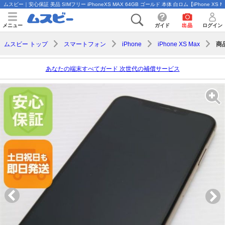
ムスビー｜安心保証 美品 SIMフリー iPhoneXS MAX 64GB ゴールド 本体 白ロム【iPhone XS 
メニュー
ガイド
出品
ログイン
商
ムスビー トップ
スマートフォン
iPhone
iPhone XS Max
あなたの端末すべてガード 次世代の補償サービス